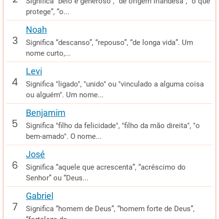
Significa "belo e generoso", "de origem irlandesa", “o que
protege”, “o...
Noah
Significa “descanso”, “repouso”, “de longa vida”. Um
nome curto,...
Levi
Significa "ligado", "unido" ou "vinculado a alguma coisa
ou alguém". Um nome...
Benjamim
Significa "filho da felicidade", "filho da mão direita", "o
bem-amado". O nome...
José
Significa “aquele que acrescenta”, “acréscimo do
Senhor” ou “Deus...
Gabriel
Significa “homem de Deus”, “homem forte de Deus”,