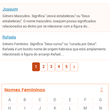
Joaquim
Género Masculino. Significa "Jeová estabeleceu" ou "Deus
estabeleceu". O nome masculino Joaquim possui significados
relacionados ao divino por se relacionar com a figura do...
Rafaela
Género Feminino. Significa “Deus curou” ou “curada por Deus”.
Rafaela é um bonito nome de origem hebraica que está amplamente
relacionado à figura do arcanjo Rafael....
1
2
3
4
5
Nomes Femininos
A
B
C
D
E
F
G
H
I
J
K
L
M
N