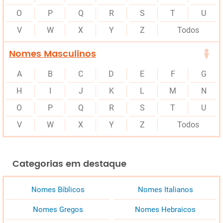
O
P
Q
R
S
T
U
V
W
X
Y
Z
Todos
Nomes Masculinos
A
B
C
D
E
F
G
H
I
J
K
L
M
N
O
P
Q
R
S
T
U
V
W
X
Y
Z
Todos
Categorias em destaque
Nomes Bíblicos
Nomes Italianos
Nomes Gregos
Nomes Hebraicos