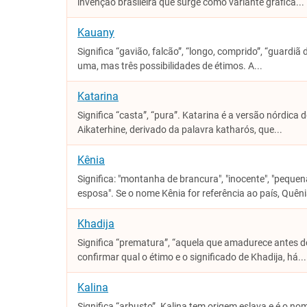
invenção brasileira que surge como variante gráfica...
Kauany
Significa “gavião, falcão”, “longo, comprido”, “guard
uma, mas três possibilidades de étimos. A...
Katarina
Significa “casta”, “pura”. Katarina é a versão nórdic
Aikaterhine, derivado da palavra katharós, que...
Kênia
Significa: "montanha de brancura", "inocente", "peque
esposa". Se o nome Kênia for referência ao país, Quênia
Khadija
Significa “prematura”, “aquela que amadurece antes d
confirmar qual o étimo e o significado de Khadija, há...
Kalina
Significa “arbusto”. Kalina tem origem eslava e é o no