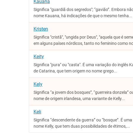
Kauana
Significa "guardiã dos segredos"; “gavião”. Embora não
nome Kauana, há indicações de que o mesmo tenha...
Kristen
Significa "cristã", "ungida por Deus", "aquela que é se
em alguns países nórdicos, tanto no feminino como no
Keity
Significa "pura" ou "casta". É uma variação do inglês K
de Catarina, que tem origem no nome grego...
Kely
Significa “a jovem dos bosques”, “guerreira donzela” o
nome de origem irlandesa, uma variante de Kelly...
Keli
Significa “descendente da guerra” ou “bosque”. É uma 
nome Kelly, que tem duas possibilidades de étimos,...