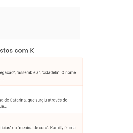
istos com K
gação”, "assembleia", "cidadela". O nome
...
esa de Catarina, que surgiu através do
ue...
ifícios" ou "menina de coro". Kamilly é uma