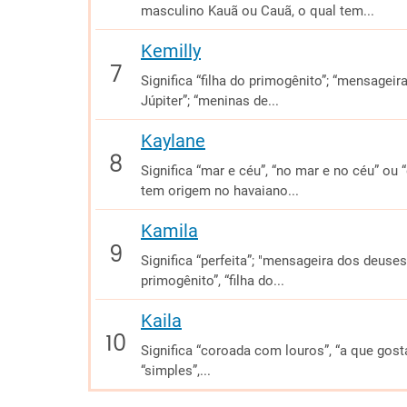
masculino Kauã ou Cauã, o qual tem...
Kemilly
Significa “filha do primogênito”; “mensageir
Júpiter”; “meninas de...
Kaylane
Significa “mar e céu”, “no mar e no céu” ou
tem origem no havaiano...
Kamila
Significa “perfeita”; "mensageira dos deuses
primogênito”, “filha do...
Kaila
Significa “coroada com louros”, “a que gosta d
“simples”,...