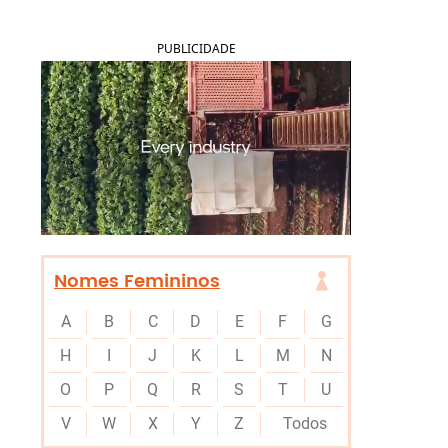
PUBLICIDADE
Nomes Femininos
A
B
C
D
E
F
G
H
I
J
K
L
M
N
O
P
Q
R
S
T
U
V
W
X
Y
Z
Todos