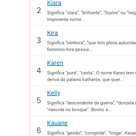
Kiara
Significa “clara”, “brilhante”, “ilustre” ou “n
imponente nome...
Kira
Significa “senhora”, “que tem plena autoridad
feminino Kira possui...
Karen
Significa "pura", "casta". O nome Karen tem
deriva da palavra katharós, que quer...
Kelly
Significa “descendente da guerra”, "donzela 
"nascida no bosque". Bonito e...
Kauane
Significa "gavião"; "comprida", "longa". Kau