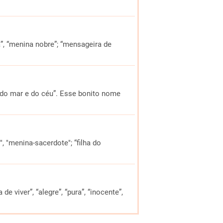
a”, “menina nobre”; “mensageira de
 “do mar e do céu”. Esse bonito nome
", "menina-sacerdote"; “filha do
e viver”, “alegre”, “pura”, “inocente”,