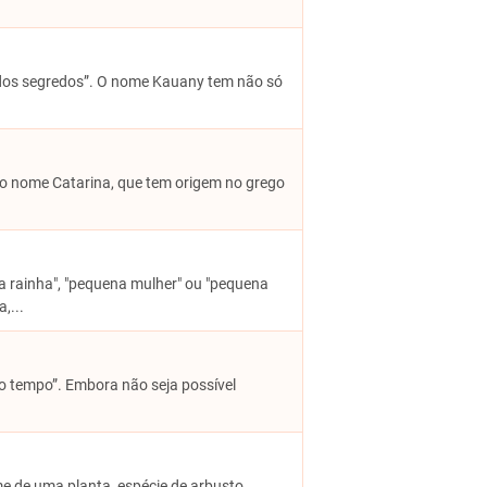
iã dos segredos”. O nome Kauany tem não só
a do nome Catarina, que tem origem no grego
na rainha", "pequena mulher" ou "pequena
,...
o tempo”. Embora não seja possível
me de uma planta, espécie de arbusto.