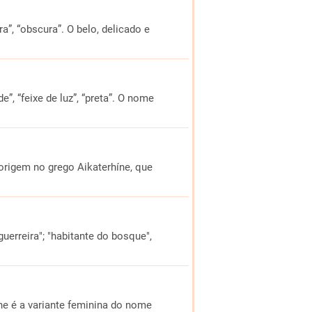
egra”, “obscura”. O belo, delicado e
e”, “feixe de luz”, “preta”. O nome
 origem no grego Aikaterhíne, que
guerreira"; "habitante do bosque",
ane é a variante feminina do nome