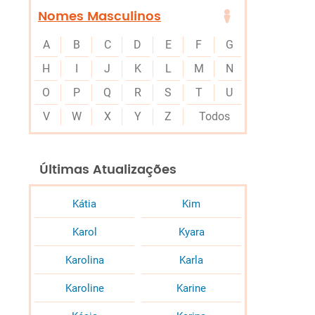
Nomes Masculinos
A
B
C
D
E
F
G
H
I
J
K
L
M
N
O
P
Q
R
S
T
U
V
W
X
Y
Z
Todos
Últimas Atualizações
Kátia
Kim
Karol
Kyara
Karolina
Karla
Karoline
Karine