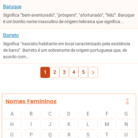
Baruque
Significa “bem-aventurado”, “próspero”, “afortunado”, “feliz”. Baruque
é um bonito nome masculino de origem hebraica que significa...
Barreto
Significa “nascido/habitante em local caracterizado pela existência
de barro”. Barreto é um sobrenome de origem portuguesa que, de
acordo com...
1
2
3
4
5
Nomes Femininos
A
B
C
D
E
F
G
H
I
J
K
L
M
N
O
P
Q
R
S
T
U