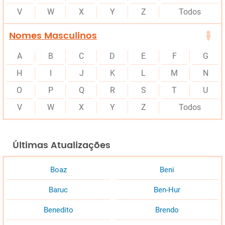
V
W
X
Y
Z
Todos
Nomes Masculinos
A
B
C
D
E
F
G
H
I
J
K
L
M
N
O
P
Q
R
S
T
U
V
W
X
Y
Z
Todos
Últimas Atualizações
Boaz
Beni
Baruc
Ben-Hur
Benedito
Brendo