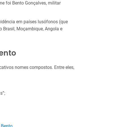
ome foi Bento Gonçalves, militar
idência em países lusófonos (que
o Brasil, Moçambique, Angola e
ento
cativos nomes compostos. Entre eles,
s”;
 Bento