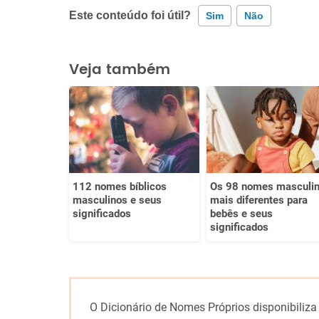
Este conteúdo foi útil?
Sim
Não
Este conteúdo contém informação incorreta
Veja também
Este conteúdo não tem a informação que procuro
Outro
112 nomes bíblicos
Os 98 nomes masculi
masculinos e seus
mais diferentes para
significados
bebês e seus
significados
O Dicionário de Nomes Próprios disponibiliza