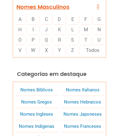
Nomes Masculinos
A
B
C
D
E
F
G
H
I
J
K
L
M
N
O
P
Q
R
S
T
U
V
W
X
Y
Z
Todos
Categorias em destaque
Nomes Bíblicos
Nomes Italianos
Nomes Gregos
Nomes Hebraicos
Nomes Ingleses
Nomes Japoneses
Nomes Indígenas
Nomes Franceses