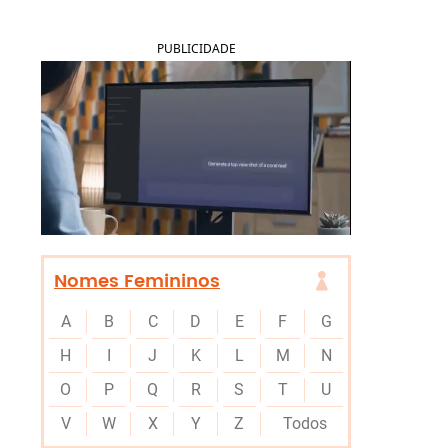
PUBLICIDADE
Nomes Femininos
A
B
C
D
E
F
G
H
I
J
K
L
M
N
O
P
Q
R
S
T
U
V
W
X
Y
Z
Todos