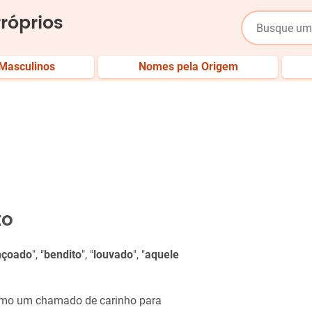
róprios
Masculinos
Nomes pela Origem
to
nçoado
", "
bendito
", "
louvado
", "
aquele
como um chamado de carinho para