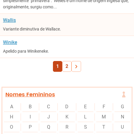
simplesmente "primavera". Welles é um nome de origem inglesa que,
originalmente, surgiu como...
Wallis
Variante diminutiva de Wallace.
Winike
Apelido para Winikeneke.
1
2
Nomes Femininos
A
B
C
D
E
F
G
H
I
J
K
L
M
N
O
P
Q
R
S
T
U