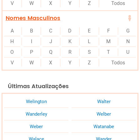
V
W
X
Y
Z
Todos
Nomes Masculinos
A
B
C
D
E
F
G
H
I
J
K
L
M
N
O
P
Q
R
S
T
U
V
W
X
Y
Z
Todos
Últimas Atualizações
Welington
Walter
Wanderley
Welber
Weber
Watanabe
Walace
Wander