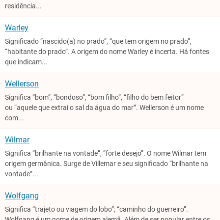
residência...
Warley
Significado “nascido(a) no prado”, “que tem origem no prado”,
“habitante do prado”. A origem do nome Warley é incerta. Há fontes
que indicam...
Wellerson
Significa “bom”, “bondoso”, “bom filho”, “filho do bem feitor”
ou “aquele que extrai o sal da água do mar”​. Wellerson é um nome
com...
Wilmar
Significa “brilhante na vontade”, “forte desejo”. O nome Wilmar tem
origem germânica. Surge de Villemar e seu significado “brilhante na
vontade”...
Wolfgang
Significa “trajeto ou viagem do lobo”; “caminho do guerreiro”.
Wolfgang é um nome de origem alemã. Além de ser popular entre os