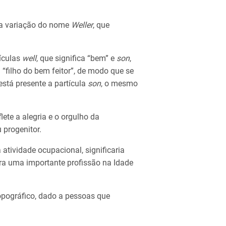
ma variação do nome
Weller
, que
tículas
well
, que significa “bem” e
son
,
ou “filho do bem feitor”, de modo que se
stá presente a partícula
son
, o mesmo
ete a alegria e o orgulho da
 progenitor.
atividade ocupacional, significaria
era uma importante profissão na Idade
opográfico, dado a pessoas que