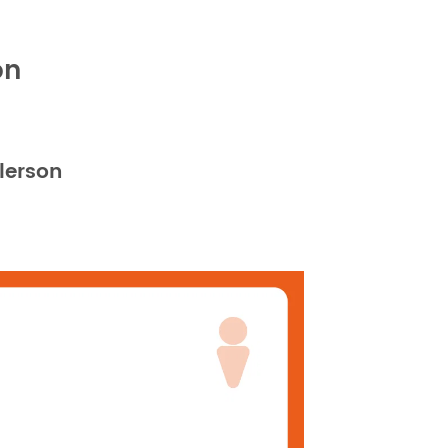
on
lerson