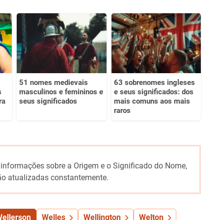
51 nomes medievais
63 sobrenomes ingleses
s
masculinos e femininos e
e seus significados: dos
ra
seus significados
mais comuns aos mais
raros
 informações sobre a Origem e o Significado do Nome,
o atualizadas constantemente.
ellerson
Welles
Wellington
Welton