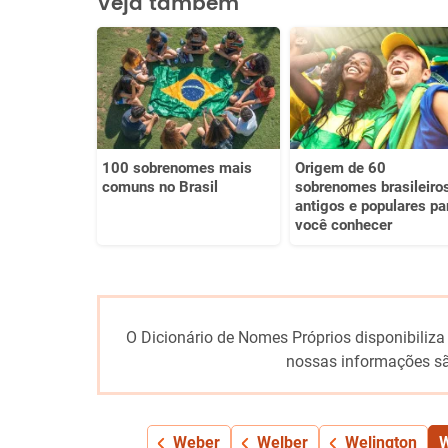
Veja também
Este conteúdo não tem a informação que procuro
Outro
100 sobrenomes mais
Origem de 60
comuns no Brasil
sobrenomes brasileiro
antigos e populares pa
você conhecer
O Dicionário de Nomes Próprios disponibiliza
nossas informações sã
Weber
Welber
Welington
W