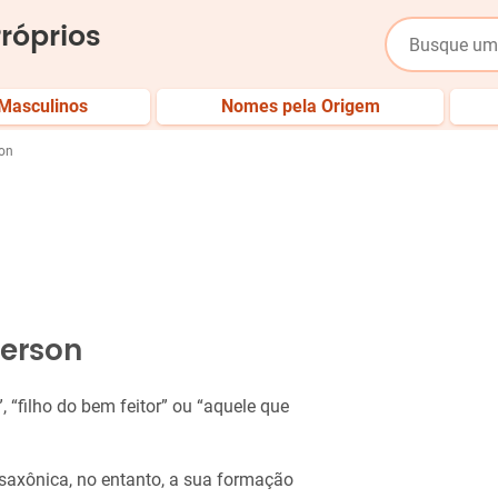
róprios
Masculinos
Nomes pela Origem
son
lerson
”, “filho do bem feitor” ou “aquele que
axônica, no entanto, a sua formação