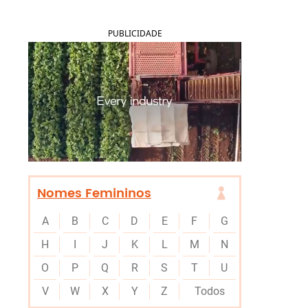
PUBLICIDADE
Nomes Femininos
A
B
C
D
E
F
G
H
I
J
K
L
M
N
O
P
Q
R
S
T
U
V
W
X
Y
Z
Todos