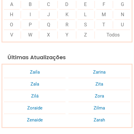
A
B
C
D
E
F
G
H
I
J
K
L
M
N
O
P
Q
R
S
T
U
V
W
X
Y
Z
Todos
Últimas Atualizações
Zaila
Zarina
Zala
Zita
Zilá
Zora
Zoraide
Zilma
Zenaide
Zarah