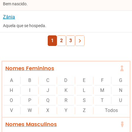
Bem nascido.
Zânia
Aquela que se hospeda.
1
2
3
Nomes Femininos
A
B
C
D
E
F
G
H
I
J
K
L
M
N
O
P
Q
R
S
T
U
V
W
X
Y
Z
Todos
Nomes Masculinos