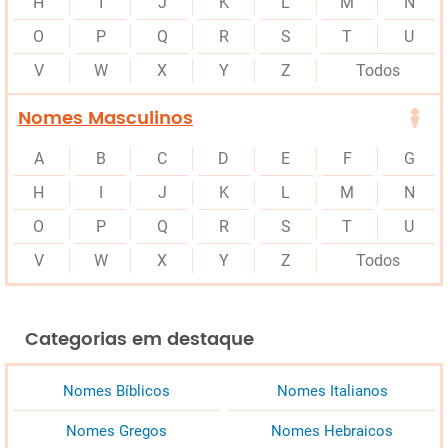
H
I
J
K
L
M
N
O
P
Q
R
S
T
U
V
W
X
Y
Z
Todos
Nomes Masculinos
A
B
C
D
E
F
G
H
I
J
K
L
M
N
O
P
Q
R
S
T
U
V
W
X
Y
Z
Todos
Categorias em destaque
Nomes Bíblicos
Nomes Italianos
Nomes Gregos
Nomes Hebraicos