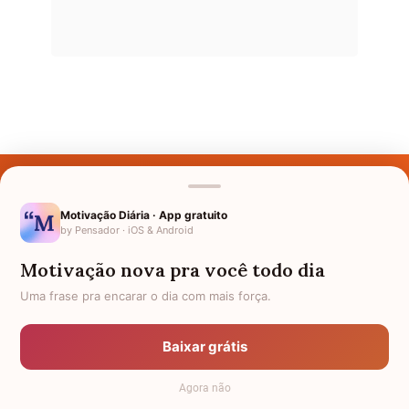
Últimos Nomes
Nomes pelo Mundo
Motivação Diária · App gratuito
by Pensador · iOS & Android
Nomes de Bebês
Motivação nova pra você todo dia
Sobre Nós
Uma frase pra encarar o dia com mais força.
Política de Privacidade
Baixar grátis
Anuncie
Agora não
Termos de Uso