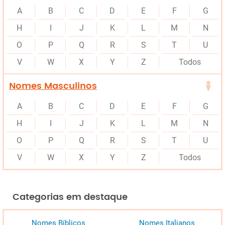
A
B
C
D
E
F
G
H
I
J
K
L
M
N
O
P
Q
R
S
T
U
V
W
X
Y
Z
Todos
Nomes Masculinos
A
B
C
D
E
F
G
H
I
J
K
L
M
N
O
P
Q
R
S
T
U
V
W
X
Y
Z
Todos
Categorias em destaque
Nomes Bíblicos
Nomes Italianos