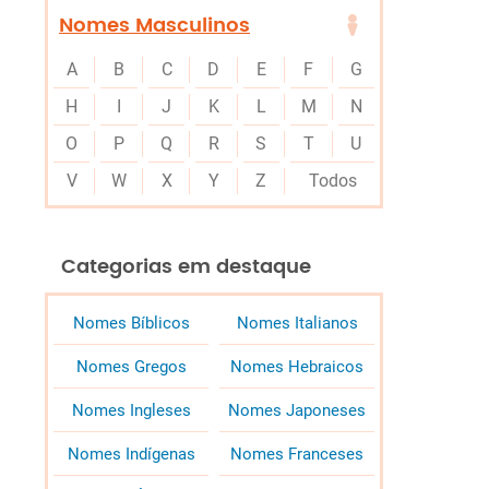
Nomes Masculinos
A
B
C
D
E
F
G
H
I
J
K
L
M
N
O
P
Q
R
S
T
U
V
W
X
Y
Z
Todos
Categorias em destaque
Nomes Bíblicos
Nomes Italianos
Nomes Gregos
Nomes Hebraicos
Nomes Ingleses
Nomes Japoneses
Nomes Indígenas
Nomes Franceses