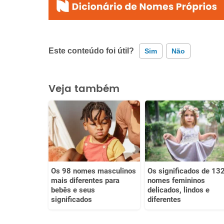
Este conteúdo foi útil?
Sim
Não
Este conteúdo contém informação incorreta
Veja também
Este conteúdo não tem a informação que procuro
Outro
Os 98 nomes masculinos
Os significados de 13
mais diferentes para
nomes femininos
bebês e seus
delicados, lindos e
significados
diferentes