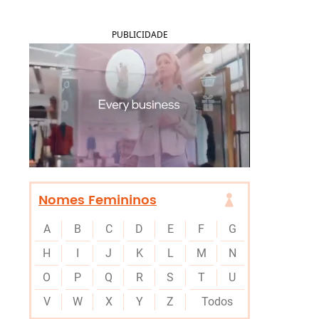
PUBLICIDADE
Nomes Femininos
A
B
C
D
E
F
G
H
I
J
K
L
M
N
O
P
Q
R
S
T
U
V
W
X
Y
Z
Todos