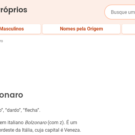
róprios
Masculinos
Nomes pela Origem
ro
sonaro
”, “dardo”, “flecha”.
 em italiano
Bolzonaro
(com z). É um
deste da Itália, cuja capital é Veneza.