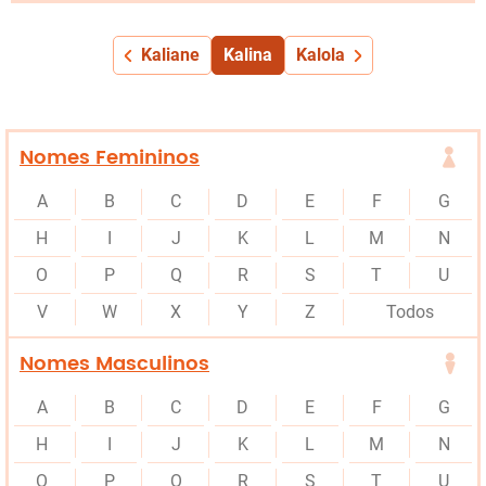
Kaliane
Kalina
Kalola
Nomes Femininos
A
B
C
D
E
F
G
H
I
J
K
L
M
N
O
P
Q
R
S
T
U
V
W
X
Y
Z
Todos
Nomes Masculinos
A
B
C
D
E
F
G
H
I
J
K
L
M
N
O
P
Q
R
S
T
U