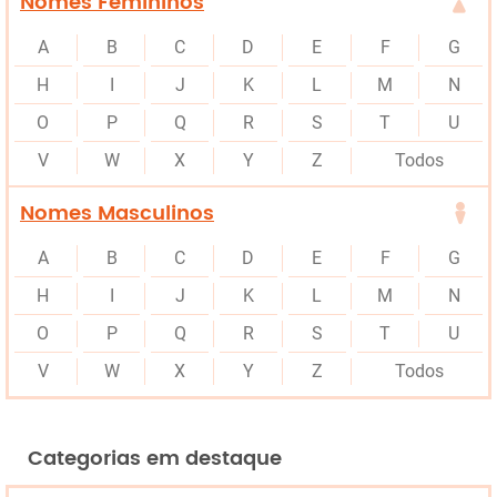
Nomes Femininos
A
B
C
D
E
F
G
H
I
J
K
L
M
N
O
P
Q
R
S
T
U
V
W
X
Y
Z
Todos
Nomes Masculinos
A
B
C
D
E
F
G
H
I
J
K
L
M
N
O
P
Q
R
S
T
U
V
W
X
Y
Z
Todos
Categorias em destaque