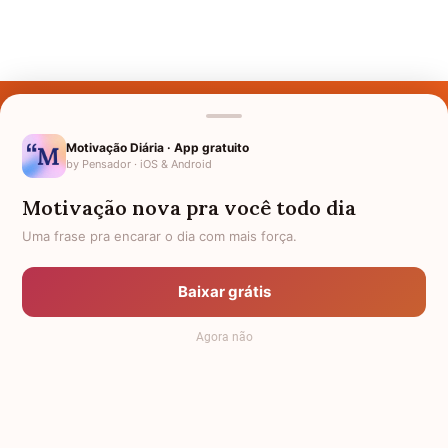
Últimos Nomes
Nomes pelo Mundo
Motivação Diária · App gratuito
by Pensador · iOS & Android
Nomes de Bebês
Motivação nova pra você todo dia
Sobre Nós
Uma frase pra encarar o dia com mais força.
Política de Privacidade
Baixar grátis
Anuncie
Agora não
Termos de Uso
Contato
RSS