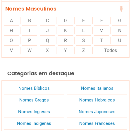
Nomes Masculinos
A
B
C
D
E
F
G
H
I
J
K
L
M
N
O
P
Q
R
S
T
U
V
W
X
Y
Z
Todos
Categorias em destaque
Nomes Bíblicos
Nomes Italianos
Nomes Gregos
Nomes Hebraicos
Nomes Ingleses
Nomes Japoneses
Nomes Indígenas
Nomes Franceses