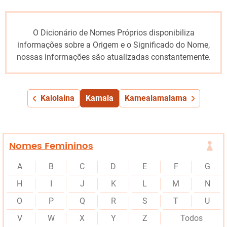
O Dicionário de Nomes Próprios disponibiliza
informações sobre a Origem e o Significado do Nome,
nossas informações são atualizadas constantemente.
Kalolaina
Kamala
Kamealamalama
Nomes Femininos
A
B
C
D
E
F
G
H
I
J
K
L
M
N
O
P
Q
R
S
T
U
V
W
X
Y
Z
Todos