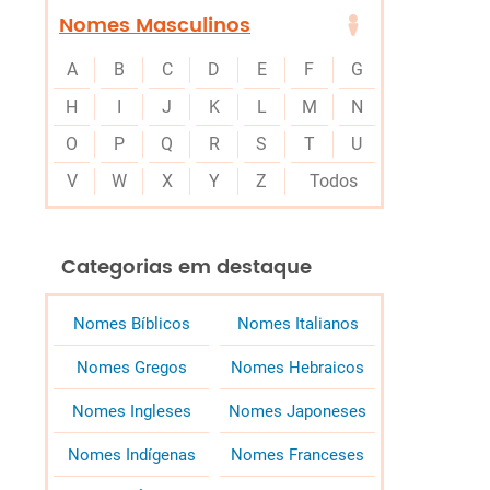
Nomes Masculinos
A
B
C
D
E
F
G
H
I
J
K
L
M
N
O
P
Q
R
S
T
U
V
W
X
Y
Z
Todos
Categorias em destaque
Nomes Bíblicos
Nomes Italianos
Nomes Gregos
Nomes Hebraicos
Nomes Ingleses
Nomes Japoneses
Nomes Indígenas
Nomes Franceses