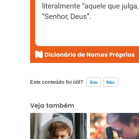
Este conteúdo foi útil?
Sim
Não
Este conteúdo contém informação incorreta
Veja também
Este conteúdo não tem a informação que procuro
Outro