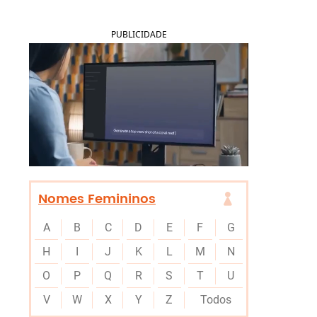
PUBLICIDADE
Nomes Femininos
A
B
C
D
E
F
G
H
I
J
K
L
M
N
O
P
Q
R
S
T
U
V
W
X
Y
Z
Todos