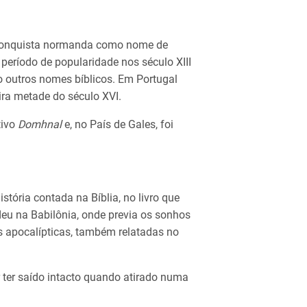
à conquista normanda como nome de
eríodo de popularidade nos século XIII
o outros nomes bíblicos. Em Portugal
ra metade do século XVI.
tivo
Domhnal
e, no País de Gales, foi
stória contada na Bíblia, no livro que
deu na Babilônia, onde previa os sonhos
es apocalípticas, também relatadas no
r ter saído intacto quando atirado numa