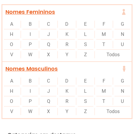
Nomes Femininos
A
B
C
D
E
F
G
H
I
J
K
L
M
N
O
P
Q
R
S
T
U
V
W
X
Y
Z
Todos
Nomes Masculinos
A
B
C
D
E
F
G
H
I
J
K
L
M
N
O
P
Q
R
S
T
U
V
W
X
Y
Z
Todos