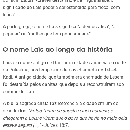
do latim
Laidis
. Através desta raiz e da língua árabe, o
significado de Laís poderia ser estendido para “local com
leões”.
A partir grego, o nome Laís significa "a democrática", "a
popular" ou "mulher que tem popularidade".
O nome Laís ao longo da história
Laís é o nome antigo de Dan, uma cidade cananéia do norte
da Palestina, nos tempos modernos chamada de Tell-el-
Kadi. A antiga cidade, que também era chamada de Lesem,
foi destruída pelos danitas, que depois a reconstruíram sob
o nome de Dan.
A bíblia sagrada cristã faz referência à cidade em um de
seus textos: "
Então foram-se aqueles cinco homens, e
chegaram a Laís; e viram que o povo que havia no meio dela
estava seguro (...)
" - Juízes 18:7.