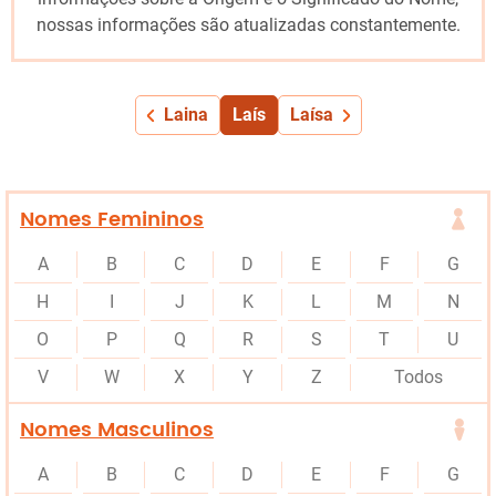
nossas informações são atualizadas constantemente.
Laina
Laís
Laísa
Nomes Femininos
A
B
C
D
E
F
G
H
I
J
K
L
M
N
O
P
Q
R
S
T
U
V
W
X
Y
Z
Todos
Nomes Masculinos
A
B
C
D
E
F
G