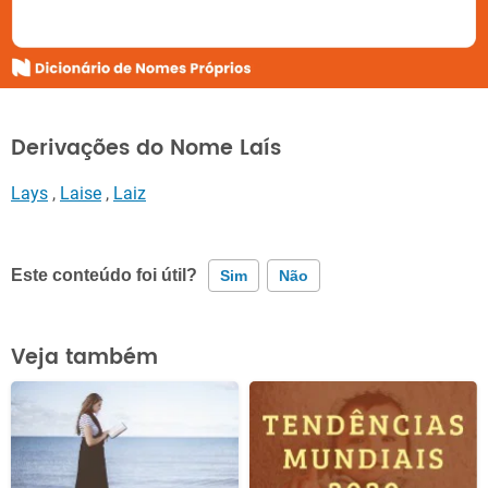
Derivações do Nome Laís
Lays
,
Laise
,
Laiz
Este conteúdo foi útil?
Sim
Não
Este conteúdo contém informação incorreta
Veja também
Este conteúdo não tem a informação que procuro
Outro