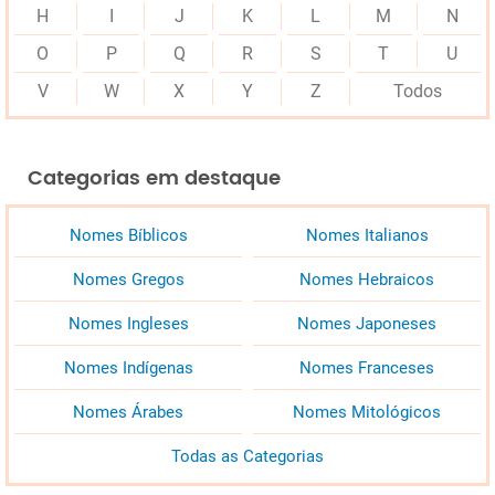
H
I
J
K
L
M
N
O
P
Q
R
S
T
U
V
W
X
Y
Z
Todos
Categorias em destaque
Nomes Bíblicos
Nomes Italianos
Nomes Gregos
Nomes Hebraicos
Nomes Ingleses
Nomes Japoneses
Nomes Indígenas
Nomes Franceses
Nomes Árabes
Nomes Mitológicos
Todas as Categorias