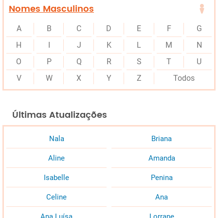
Nomes Masculinos
A
B
C
D
E
F
G
H
I
J
K
L
M
N
O
P
Q
R
S
T
U
V
W
X
Y
Z
Todos
Últimas Atualizações
Nala
Briana
Aline
Amanda
Isabelle
Penina
Celine
Ana
Ana Luísa
Lorrane