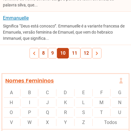
palavra silva, que...
Emmanuelle
Significa “Deus está conosco”. Emmanuelle é a variante francesa de
Emanuela, versão feminina de Emanuel, que vem do hebraico
Immanuel, que significa...
8
9
10
11
12
Nomes Femininos
A
B
C
D
E
F
G
H
I
J
K
L
M
N
O
P
Q
R
S
T
U
V
W
X
Y
Z
Todos