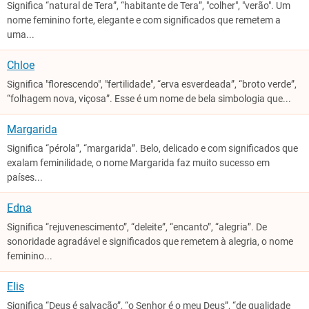
Significa “natural de Tera”, “habitante de Tera”, "colher", "verão". Um
nome feminino forte, elegante e com significados que remetem a
uma...
Chloe
Significa "florescendo", "fertilidade", “erva esverdeada”, “broto verde”,
“folhagem nova, viçosa”. Esse é um nome de bela simbologia que...
Margarida
Significa “pérola”, “margarida”. Belo, delicado e com significados que
exalam feminilidade, o nome Margarida faz muito sucesso em
países...
Edna
Significa “rejuvenescimento”, “deleite”, “encanto”, “alegria”. De
sonoridade agradável e significados que remetem à alegria, o nome
feminino...
Elis
Significa “Deus é salvação”, “o Senhor é o meu Deus”, “de qualidade