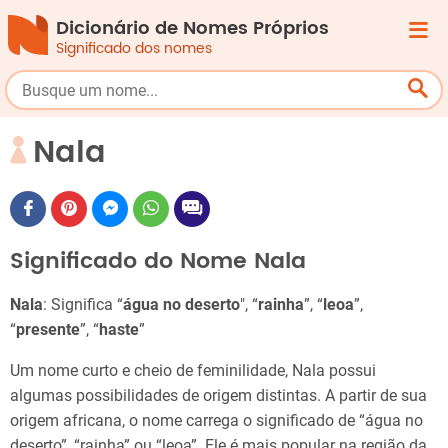
Dicionário de Nomes Próprios
Significado dos nomes
Nala
Significado do Nome Nala
Nala
: Significa “
água no deserto
", “
rainha
”, “
leoa
”,
“
presente
”, “
haste
”
Um nome curto e cheio de feminilidade, Nala possui
algumas possibilidades de origem distintas. A partir de sua
origem africana, o nome carrega o significado de “água no
deserto”, “rainha” ou “leoa”. Ele é mais popular na região da