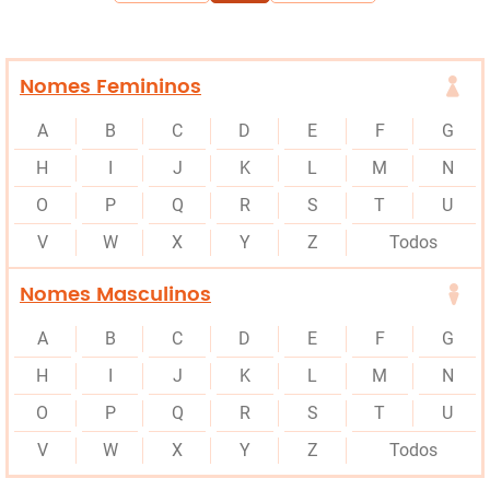
Nomes Femininos
A
B
C
D
E
F
G
H
I
J
K
L
M
N
O
P
Q
R
S
T
U
V
W
X
Y
Z
Todos
Nomes Masculinos
A
B
C
D
E
F
G
H
I
J
K
L
M
N
O
P
Q
R
S
T
U
V
W
X
Y
Z
Todos