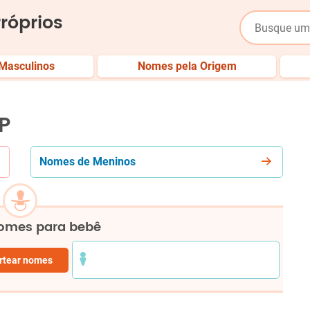
róprios
Masculinos
Nomes pela Origem
P
Nomes de
Meninos
nomes para bebê
rtear nomes