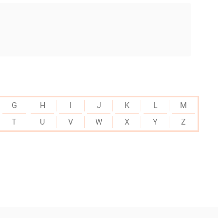
G
H
I
J
K
L
M
T
U
V
W
X
Y
Z