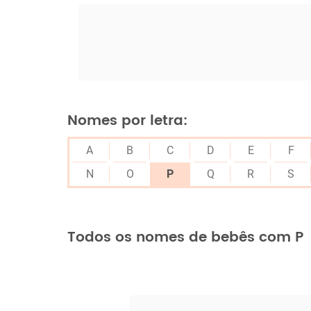
Nomes por letra:
A
B
C
D
E
F
N
O
P
Q
R
S
Todos os nomes de bebês com P