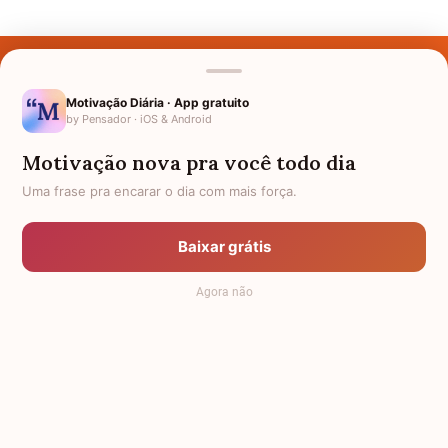
Últimos Nomes
Nomes pelo Mundo
Motivação Diária · App gratuito
by Pensador · iOS & Android
Nomes de Bebês
Motivação nova pra você todo dia
Sobre Nós
Uma frase pra encarar o dia com mais força.
Política de Privacidade
Baixar grátis
Anuncie
Agora não
Termos de Uso
Contato
RSS
Significado dos Nomes
-
Dicionário de Nomes Próprios