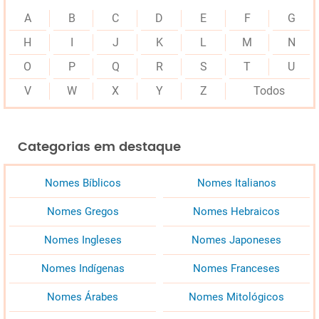
A
B
C
D
E
F
G
H
I
J
K
L
M
N
O
P
Q
R
S
T
U
V
W
X
Y
Z
Todos
Categorias em destaque
Nomes Bíblicos
Nomes Italianos
Nomes Gregos
Nomes Hebraicos
Nomes Ingleses
Nomes Japoneses
Nomes Indígenas
Nomes Franceses
Nomes Árabes
Nomes Mitológicos