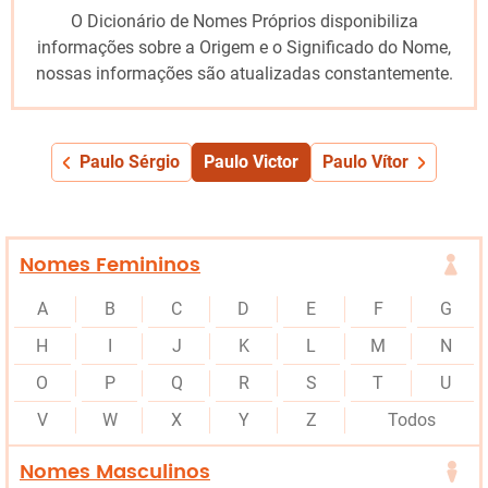
O Dicionário de Nomes Próprios disponibiliza
informações sobre a Origem e o Significado do Nome,
nossas informações são atualizadas constantemente.
Paulo Sérgio
Paulo Victor
Paulo Vítor
Nomes Femininos
A
B
C
D
E
F
G
H
I
J
K
L
M
N
O
P
Q
R
S
T
U
V
W
X
Y
Z
Todos
Nomes Masculinos