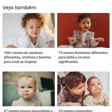
Este conteúdo contém informação incorreta
Veja também
Este conteúdo não tem a informação que procuro
Outro
100+ nomes de meninos:
73 nomes femininos diferentes
diferentes, criativos e bonitos
para bebê e os seus
para você se inspirar
significados
67 nomes gregos masculinos e
53 nomes compostos