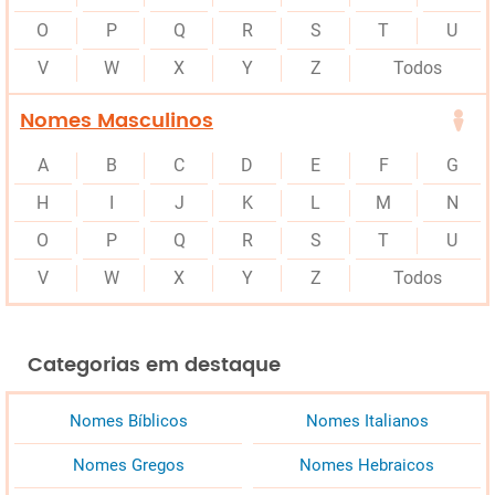
O
P
Q
R
S
T
U
V
W
X
Y
Z
Todos
Nomes Masculinos
A
B
C
D
E
F
G
H
I
J
K
L
M
N
O
P
Q
R
S
T
U
V
W
X
Y
Z
Todos
Categorias em destaque
Nomes Bíblicos
Nomes Italianos
Nomes Gregos
Nomes Hebraicos