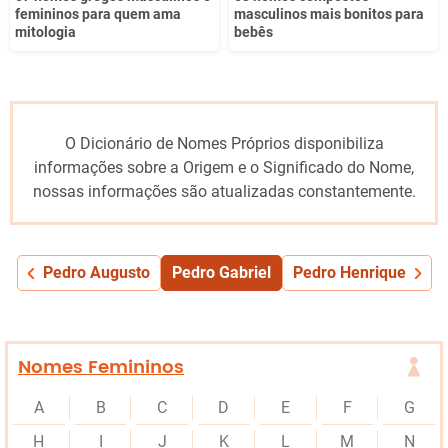
femininos para quem ama
masculinos mais bonitos para
mitologia
bebês
O Dicionário de Nomes Próprios disponibiliza
informações sobre a Origem e o Significado do Nome,
nossas informações são atualizadas constantemente.
Pedro Augusto
Pedro Gabriel
Pedro Henrique
Nomes Femininos
A
B
C
D
E
F
G
H
I
J
K
L
M
N