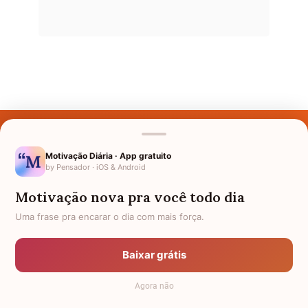
Últimos Nomes
Nomes pelo Mundo
Motivação Diária · App gratuito
by Pensador · iOS & Android
Nomes de Bebês
Motivação nova pra você todo dia
Sobre Nós
Uma frase pra encarar o dia com mais força.
Política de Privacidade
Baixar grátis
Anuncie
Agora não
Termos de Uso