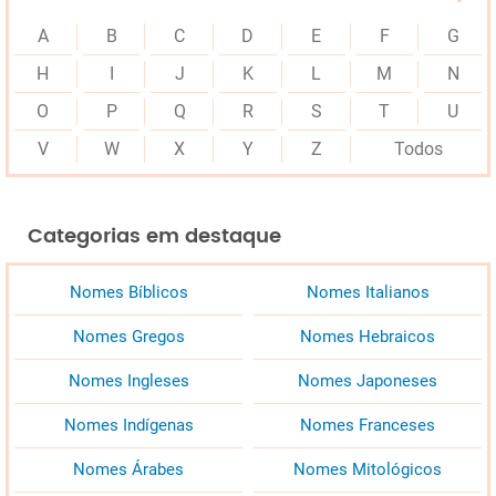
A
B
C
D
E
F
G
H
I
J
K
L
M
N
O
P
Q
R
S
T
U
V
W
X
Y
Z
Todos
Categorias em destaque
Nomes Bíblicos
Nomes Italianos
Nomes Gregos
Nomes Hebraicos
Nomes Ingleses
Nomes Japoneses
Nomes Indígenas
Nomes Franceses
Nomes Árabes
Nomes Mitológicos