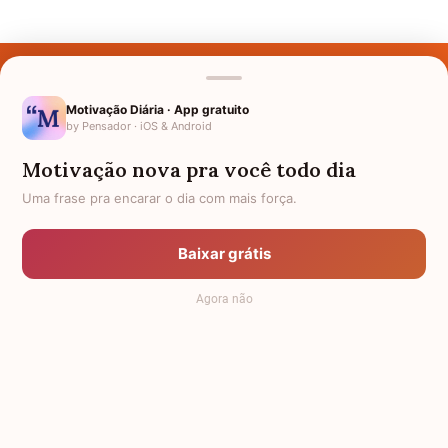
Últimos Nomes
Nomes pelo Mundo
Motivação Diária · App gratuito
by Pensador · iOS & Android
Nomes de Bebês
Motivação nova pra você todo dia
Sobre Nós
Uma frase pra encarar o dia com mais força.
Política de Privacidade
Baixar grátis
Anuncie
Agora não
Termos de Uso
Contato
RSS
Significado dos Nomes
-
Dicionário de Nomes Próprios