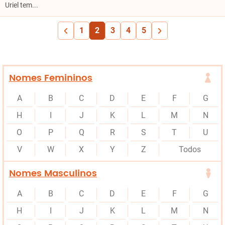
Uriel tem...
1
2
3
4
5
Nomes Femininos
A
B
C
D
E
F
G
H
I
J
K
L
M
N
O
P
Q
R
S
T
U
V
W
X
Y
Z
Todos
Nomes Masculinos
A
B
C
D
E
F
G
H
I
J
K
L
M
N