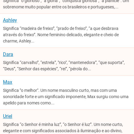
Significa “o glorioso”, “a glória”, “conquista gloriosa”, “a planície”. Um
sobrenome muito popular entre os brasileiros e portugueses,...
Ashley
Significa “madeira de freixo”, “prado de freixo”, “a que desbrava
através do freixo”. Nome feminino delicado, elegante e cheio de
charme, Ashley...
Dara
Significa “carvalho”, “estrela”, "rico", “mantenedora”, “que suporta”,
“Deus”, “Senhor das espécies”, “rei”, “pérola do...
Max
Significa "o melhor". Um nome masculino curto, mas com uma
sonoridade forte e um significado imponente, Max surgiu como uma
apelido para nomes como...
Uriel
Significa “o Senhor é minha luz”, “o Senhor é luz”. Um nome curto,
elegante e com significados associados à iluminação e ao divino,