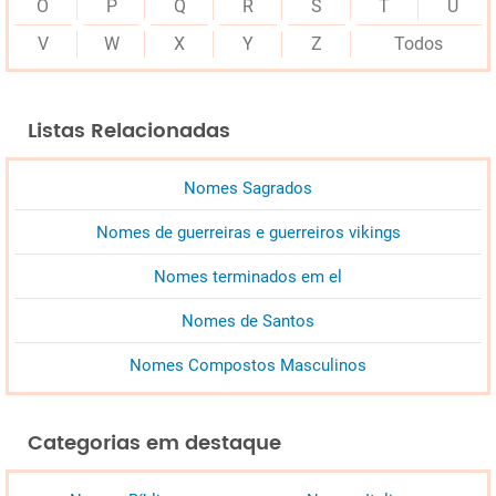
O
P
Q
R
S
T
U
V
W
X
Y
Z
Todos
Listas Relacionadas
Nomes Sagrados
Nomes de guerreiras e guerreiros vikings
Nomes terminados em el
Nomes de Santos
Nomes Compostos Masculinos
Categorias em destaque