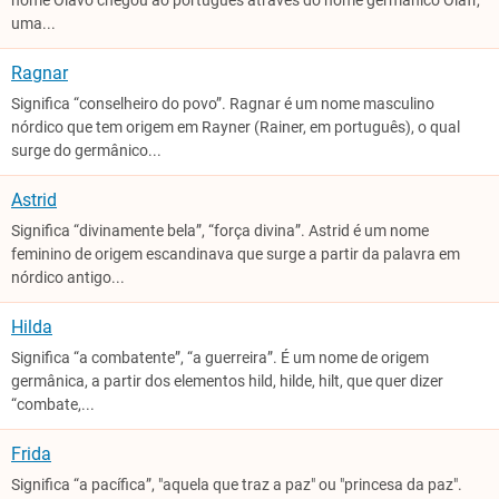
nome Olavo chegou ao português através do nome germânico Olafr,
uma...
Ragnar
Significa “conselheiro do povo”. Ragnar é um nome masculino
nórdico que tem origem em Rayner (Rainer, em português), o qual
surge do germânico...
Astrid
Significa “divinamente bela”, “força divina”. Astrid é um nome
feminino de origem escandinava que surge a partir da palavra em
nórdico antigo...
Hilda
Significa “a combatente”, “a guerreira”. É um nome de origem
germânica, a partir dos elementos hild, hilde, hilt, que quer dizer
“combate,...
Frida
Significa “a pacífica”, "aquela que traz a paz" ou "princesa da paz".