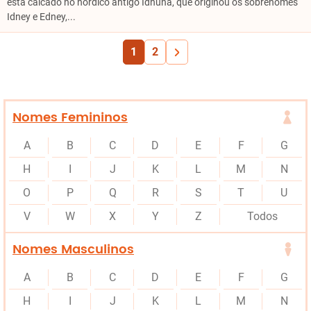
está calcado no nórdico antigo Idhuna, que originou os sobrenomes
Idney e Edney,...
1
2
Nomes Femininos
A
B
C
D
E
F
G
H
I
J
K
L
M
N
O
P
Q
R
S
T
U
V
W
X
Y
Z
Todos
Nomes Masculinos
A
B
C
D
E
F
G
H
I
J
K
L
M
N