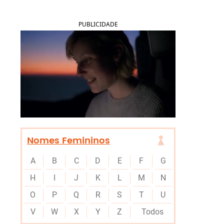
PUBLICIDADE
Nomes Femininos
A
B
C
D
E
F
G
H
I
J
K
L
M
N
O
P
Q
R
S
T
U
V
W
X
Y
Z
Todos