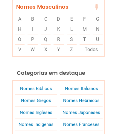
Nomes Masculinos
A
B
C
D
E
F
G
H
I
J
K
L
M
N
O
P
Q
R
S
T
U
V
W
X
Y
Z
Todos
Categorias em destaque
Nomes Bíblicos
Nomes Italianos
Nomes Gregos
Nomes Hebraicos
Nomes Ingleses
Nomes Japoneses
Nomes Indígenas
Nomes Franceses