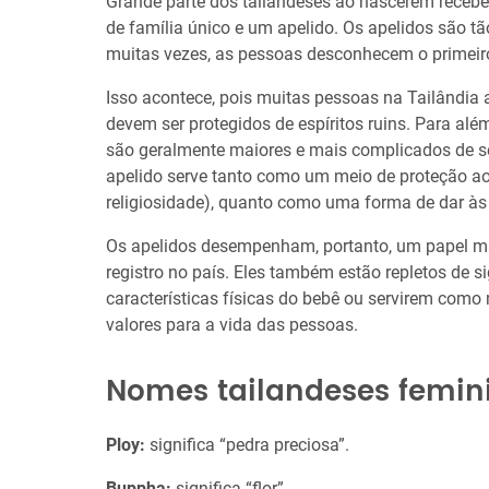
Grande parte dos tailandeses ao nascerem rece
de família único e um apelido. Os apelidos são tã
muitas vezes, as pessoas desconhecem o primeir
Isso acontece, pois muitas pessoas na Tailândia
devem ser protegidos de espíritos ruins. Para alé
são geralmente maiores e mais complicados de s
apelido serve tanto como um meio de proteção ao
religiosidade), quanto como uma forma de dar à
Os apelidos desempenham, portanto, um papel m
registro no país. Eles também estão repletos de s
características físicas do bebê ou servirem como
valores para a vida das pessoas.
Nomes tailandeses femin
Ploy:
significa “pedra preciosa”.
Buppha:
significa “flor”.