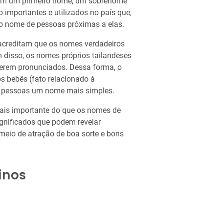
bem um primeiro nome, um sobrenome
o importantes e utilizados no país que,
o nome de pessoas próximas a elas.
 acreditam que os nomes verdadeiros
m disso, os nomes próprios tailandeses
erem pronunciados. Dessa forma, o
s bebês (fato relacionado à
s pessoas um nome mais simples.
ais importante do que os nomes de
ignificados que podem revelar
 meio de atração de boa sorte e bons
inos