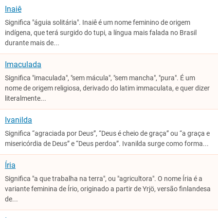
Inaiê
Significa "águia solitária". Inaiê é um nome feminino de origem
indígena, que terá surgido do tupi, a língua mais falada no Brasil
durante mais de...
Imaculada
Significa "imaculada", "sem mácula", "sem mancha", "pura". É um
nome de origem religiosa, derivado do latim immaculata, e quer dizer
literalmente...
Ivanilda
Significa “agraciada por Deus”, “Deus é cheio de graça” ou “a graça e
misericórdia de Deus” e “Deus perdoa”. Ivanilda surge como forma...
Íria
Significa "a que trabalha na terra", ou "agricultora". O nome Íria é a
variante feminina de Írio, originado a partir de Yrjö, versão finlandesa
de...