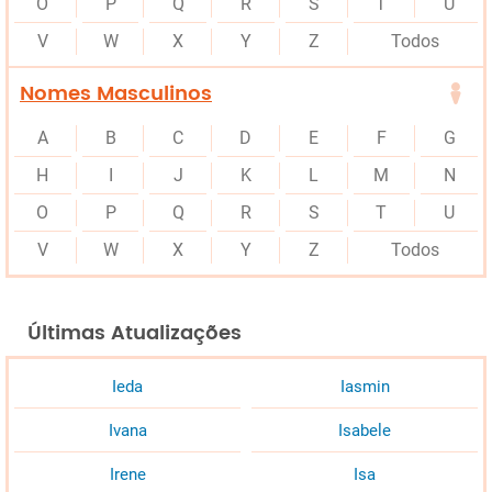
O
P
Q
R
S
T
U
V
W
X
Y
Z
Todos
Nomes Masculinos
A
B
C
D
E
F
G
H
I
J
K
L
M
N
O
P
Q
R
S
T
U
V
W
X
Y
Z
Todos
Últimas Atualizações
Ieda
Iasmin
Ivana
Isabele
Irene
Isa