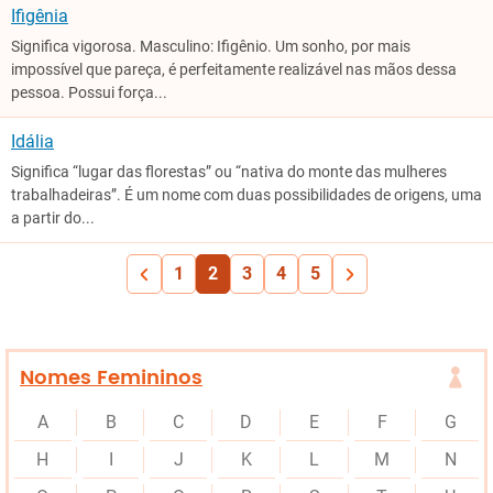
Ifigênia
Significa vigorosa. Masculino: Ifigênio. Um sonho, por mais
impossível que pareça, é perfeitamente realizável nas mãos dessa
pessoa. Possui força...
Idália
Significa “lugar das florestas” ou “nativa do monte das mulheres
trabalhadeiras”. É um nome com duas possibilidades de origens, uma
a partir do...
1
2
3
4
5
Nomes Femininos
A
B
C
D
E
F
G
H
I
J
K
L
M
N