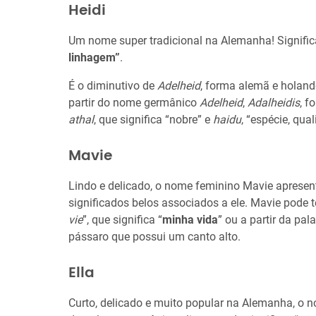
Heidi
Um nome super tradicional na Alemanha! Signifi
linhagem”
.
É o diminutivo de
Adelheid
, forma alemã e holand
partir do nome germânico
Adelheid
,
Adalheidis
, f
athal
, que significa “nobre” e
haidu
, “espécie, qual
Mavie
Lindo e delicado, o nome feminino Mavie apresen
significados belos associados a ele. Mavie pode te
vie
”, que significa “
minha vida
” ou a partir da pal
pássaro que possui um canto alto.
Ella
Curto, delicado e muito popular na Alemanha, o n