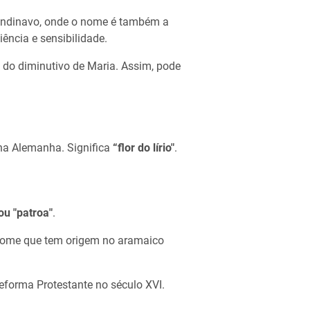
scandinavo, onde o nome é também a
ência e sensibilidade.
do diminutivo de Maria. Assim, pode
na Alemanha. Significa
“flor do lírio"
.
ou "patroa"
.
, nome que tem origem no aramaico
Reforma Protestante no século XVI.