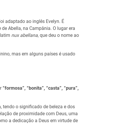
oi adaptado ao inglês Evelyn. É
 de Abella, na Campânia. O lugar era
 latim
nux abellana
, que deu o nome ao
inino, mas em alguns países é usado
ar
“formosa”, “bonita”, “casta”, “pura”,
, tendo o significado de beleza e dos
elação de proximidade com Deus, uma
como a dedicação a Deus em virtude de