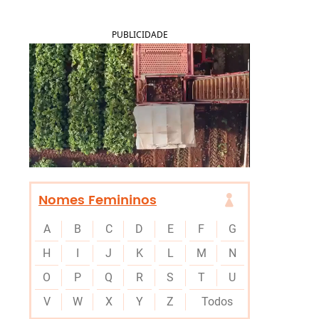
PUBLICIDADE
Nomes Femininos
A
B
C
D
E
F
G
H
I
J
K
L
M
N
O
P
Q
R
S
T
U
V
W
X
Y
Z
Todos