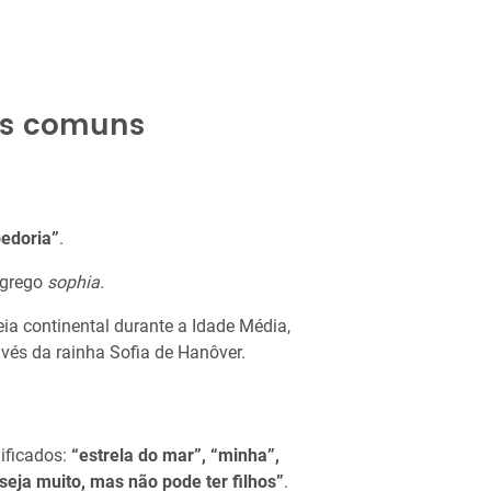
os comuns
edoria”
.
 grego
sophia
.
a continental durante a Idade Média,
avés da rainha Sofia de Hanôver.
ificados:
“estrela do mar”, “minha”,
ja muito, mas não pode ter filhos”
.