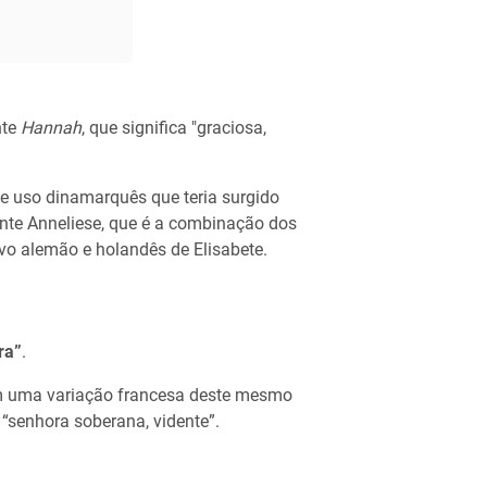
nte
Hannah
, que significa "graciosa,
de uso dinamarquês que teria surgido
ente Anneliese, que é a combinação dos
ivo alemão e holandês de Elisabete.
ra”
.
ém uma variação francesa deste mesmo
a “senhora soberana, vidente”.