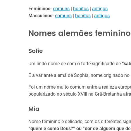
Femininos:
comuns
|
bonitos
|
antigos
Masculinos:
comuns
|
bonitos
|
antigos
Nomes alemães feminin
Sofie
Um lindo nome de com o forte significado de
“sab
É a variante alemã de Sophia, nome originado no
Foi um nome muito comum entre a realeza europei
popularizado no século XVIII na Grã-Bretanha atr
Mia
Nome feminino e delicado, com os diferentes sign
“quem é como Deus?” ou “dor de alguém que dese