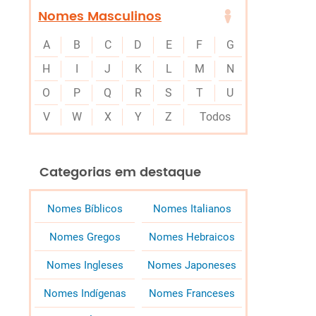
Nomes Masculinos
A
B
C
D
E
F
G
H
I
J
K
L
M
N
O
P
Q
R
S
T
U
V
W
X
Y
Z
Todos
Categorias em destaque
Nomes Bíblicos
Nomes Italianos
Nomes Gregos
Nomes Hebraicos
Nomes Ingleses
Nomes Japoneses
Nomes Indígenas
Nomes Franceses