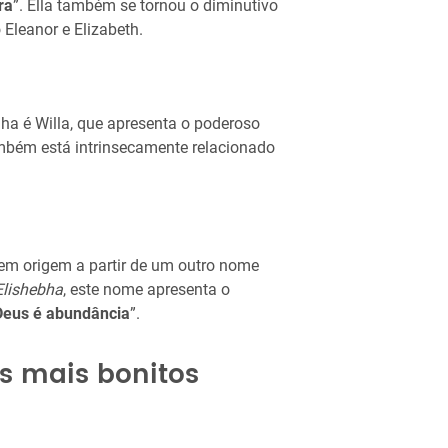
ra
”. Ella também se tornou o diminutivo
leanor e Elizabeth.
a é Willa, que apresenta o poderoso
mbém está intrinsecamente relacionado
em origem a partir de um outro nome
Elishebha
, este nome apresenta o
Deus é abundância
”.
s mais bonitos