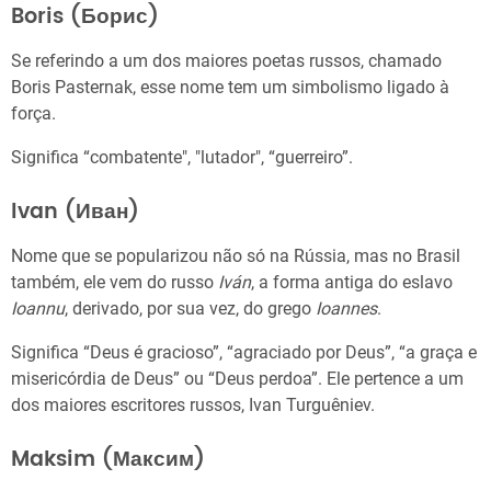
Boris (Борис)
Se referindo a um dos maiores poetas russos, chamado
Boris Pasternak, esse nome tem um simbolismo ligado à
força.
Significa “combatente", "lutador", “guerreiro”.
Ivan (Иван)
Nome que se popularizou não só na Rússia, mas no Brasil
também, ele vem do russo
Iván
, a forma antiga do eslavo
Ioannu
, derivado, por sua vez, do grego
Ioannes
.
Significa “Deus é gracioso”, “agraciado por Deus”, “a graça e
misericórdia de Deus” ou “Deus perdoa”. Ele pertence a um
dos maiores escritores russos, Ivan Turguêniev.
Maksim (Максим)