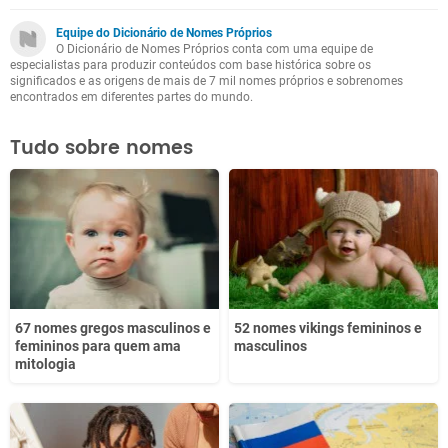
Este conteúdo não tem a informação que procuro
Equipe do Dicionário de Nomes Próprios
O Dicionário de Nomes Próprios conta com uma equipe de
Outro
especialistas para produzir conteúdos com base histórica sobre os
significados e as origens de mais de 7 mil nomes próprios e sobrenomes
encontrados em diferentes partes do mundo.
Tudo sobre nomes
67 nomes gregos masculinos e
52 nomes vikings femininos e
femininos para quem ama
masculinos
mitologia