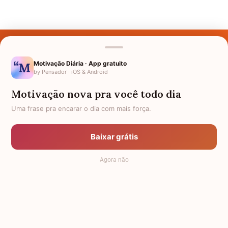
Últimos Nomes
Nomes pelo Mundo
Motivação Diária · App gratuito
by Pensador · iOS & Android
Nomes de Bebês
Motivação nova pra você todo dia
Sobre Nós
Uma frase pra encarar o dia com mais força.
Política de Privacidade
Baixar grátis
Anuncie
Agora não
Termos de Uso
Contato
RSS