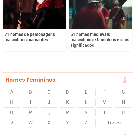
71 nomes de personagens
51 nomes medievais
masculinos marcantes
masculinos e femininos e seus
significados
Nomes Femininos
A
B
C
D
E
F
G
H
I
J
K
L
M
N
O
P
Q
R
S
T
U
V
W
X
Y
Z
Todos