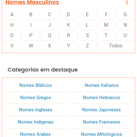
Nomes Masculinos
A
B
C
D
E
F
G
H
I
J
K
L
M
N
O
P
Q
R
S
T
U
V
W
X
Y
Z
Todos
Categorias em destaque
Nomes Bíblicos
Nomes Italianos
Nomes Gregos
Nomes Hebraicos
Nomes Ingleses
Nomes Japoneses
Nomes Indígenas
Nomes Franceses
Nomes Árabes
Nomes Mitológicos