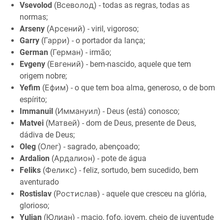
Vsevolod
(Всеволод) - todas as regras, todas as
normas;
Arseny
(Арсений) - viril, vigoroso;
Garry
(Гарри) - o portador da lança;
German
(Герман) - irmão;
Evgeny
(Евгений) - bem-nascido, aquele que tem
origem nobre;
Yefim
(Ефим) - o que tem boa alma, generoso, o de bom
espírito;
Immanuil
(Иммануил) - Deus (está) conosco;
Matvei
(Матвей) - dom de Deus, presente de Deus,
dádiva de Deus;
Oleg
(Олег) - sagrado, abençoado;
Ardalion
(Ардалион) - pote de água
Feliks
(Феликс) - feliz, sortudo, bem sucedido, bem
aventurado
Rostislav
(Ростислав) - aquele que cresceu na glória,
glorioso;
Yulian
(Юлиан) - macio, fofo, jovem, cheio de juventude