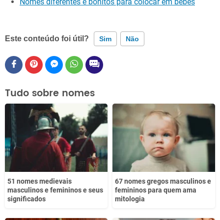
Nomes diferentes e bonitos para colocar em bebês
Este conteúdo foi útil?
Sim
Não
Este conteúdo contém informação incorreta
Este conteúdo não tem a informação que procuro
Tudo sobre nomes
Outro
51 nomes medievais
67 nomes gregos masculinos e
masculinos e femininos e seus
femininos para quem ama
significados
mitologia