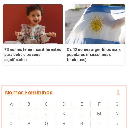
73 nomes femininos diferentes
Os 42 nomes argentinos mais
para bebê e os seus
populares (masculinos e
significados
femininos)
Nomes Femininos
A
B
C
D
E
F
G
H
I
J
K
L
M
N
O
P
Q
R
S
T
U