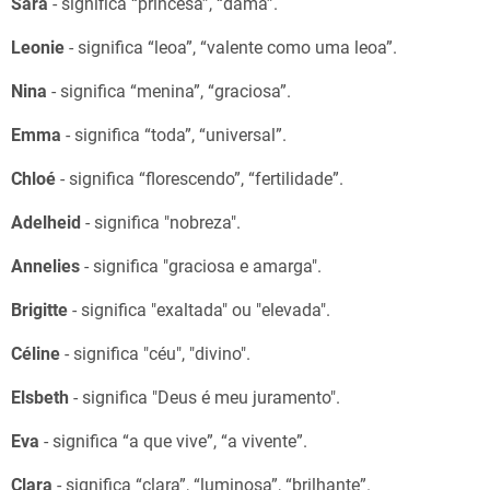
Sara
- significa “princesa”, “dama”.
Leonie
- significa “leoa”, “valente como uma leoa”.
Nina
- significa “menina”, “graciosa”.
Emma
- significa “toda”, “universal”.
Chloé
- significa “florescendo”, “fertilidade”.
Adelheid
- significa "nobreza".
Annelies
- significa "graciosa e amarga".
Brigitte
- significa "exaltada" ou "elevada".
Céline
- significa "céu", "divino".
Elsbeth
- significa "Deus é meu juramento".
Eva
- significa “a que vive”, “a vivente”.
Clara
- significa “clara”, “luminosa”, “brilhante”.