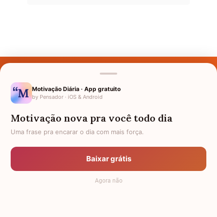
Últimos Nomes
Nomes pelo Mundo
Motivação Diária · App gratuito
by Pensador · iOS & Android
Nomes de Bebês
Motivação nova pra você todo dia
Sobre Nós
Uma frase pra encarar o dia com mais força.
Política de Privacidade
Baixar grátis
Anuncie
Agora não
Termos de Uso
Contato