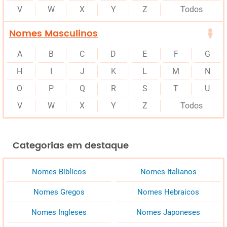
V
W
X
Y
Z
Todos
Nomes Masculinos
A
B
C
D
E
F
G
H
I
J
K
L
M
N
O
P
Q
R
S
T
U
V
W
X
Y
Z
Todos
Categorias em destaque
Nomes Bíblicos
Nomes Italianos
Nomes Gregos
Nomes Hebraicos
Nomes Ingleses
Nomes Japoneses