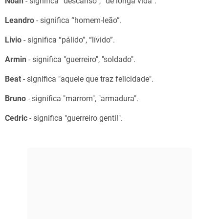
Noah
- significa “descanso”, “de longa vida”.
Leandro
- significa “homem-leão”.
Livio
- significa “pálido”, “lívido”.
Armin
- significa "guerreiro", "soldado".
Beat
- significa "aquele que traz felicidade".
Bruno
- significa "marrom", "armadura".
Cedric
- significa "guerreiro gentil".