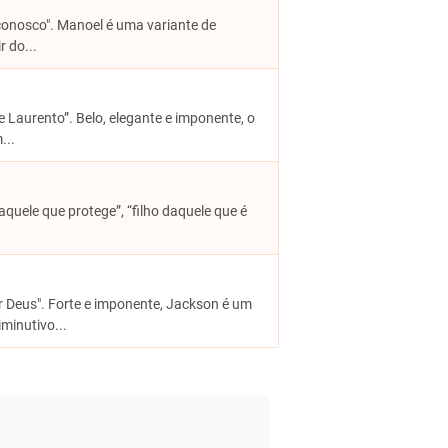
conosco". Manoel é uma variante de
 do...
e Laurento”. Belo, elegante e imponente, o
...
 daquele que protege”, “filho daquele que é
or Deus". Forte e imponente, Jackson é um
minutivo...