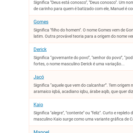
Significa "Deus está conosco", "Deus conosco". Um n
de carinho para quem é batizado com ele, Manuel é co
Gomes
Significa "filho do homem". O nome Gomes vem de Gom
latim. Outra provável teoria para a origem do nome ve
Derick
Significa “governante do povo”, “senhor do povo”, “pod
fortes, o nome masculino Derick é uma variação...
Jacó
Significa “aquele que vem do calcanhar”. Tem origem 
aramaico iqbá, acadiano iqbu, árabe aqib, que quer dize
Kaio
Significa "alegre", "contente" ou "feliz". Curto e repleto
masculino Kaio surge como uma variante gráfica de Ca
Manoel