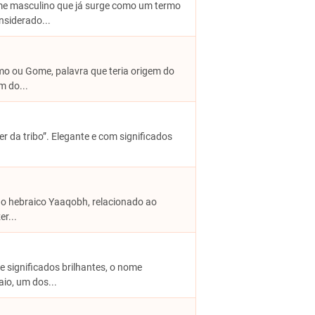
ome masculino que já surge como um termo
nsiderado...
o ou Gome, palavra que teria origem do
m do...
er da tribo”. Elegante e com significados
no hebraico Yaaqobh, relacionado ao
r...
 de significados brilhantes, o nome
io, um dos...