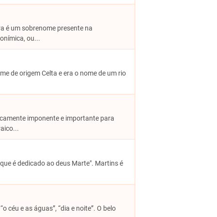
eira é um sobrenome presente na
nímica, ou...
 nome de origem Celta e era o nome de um rio
toricamente imponente e importante para
aico...
 do que é dedicado ao deus Marte". Martins é
“o céu e as águas”, “dia e noite”. O belo