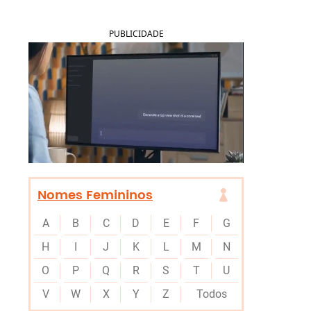
PUBLICIDADE
Nomes Femininos
A
B
C
D
E
F
G
H
I
J
K
L
M
N
O
P
Q
R
S
T
U
V
W
X
Y
Z
Todos