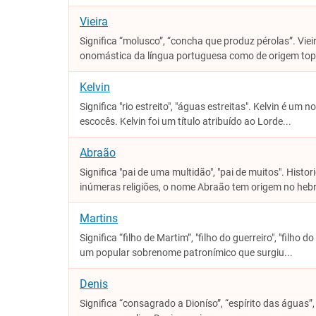
Vieira
Significa “molusco”, “concha que produz pérolas”. Vi
onomástica da língua portuguesa como de origem topo
Kelvin
Significa "rio estreito", "águas estreitas". Kelvin é um
escocês. Kelvin foi um título atribuído ao Lorde...
Abraão
Significa "pai de uma multidão", "pai de muitos". His
inúmeras religiões, o nome Abraão tem origem no hebr
Martins
Significa “filho de Martim”, "filho do guerreiro", "filho
um popular sobrenome patronímico que surgiu...
Denis
Significa “consagrado a Dioníso”, “espírito das águas”, 