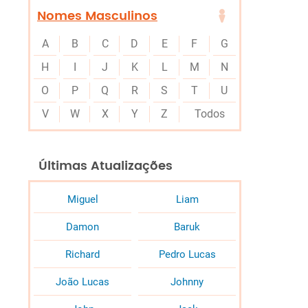
Nomes Masculinos
A
B
C
D
E
F
G
H
I
J
K
L
M
N
O
P
Q
R
S
T
U
V
W
X
Y
Z
Todos
Últimas Atualizações
Miguel
Liam
Damon
Baruk
Richard
Pedro Lucas
João Lucas
Johnny