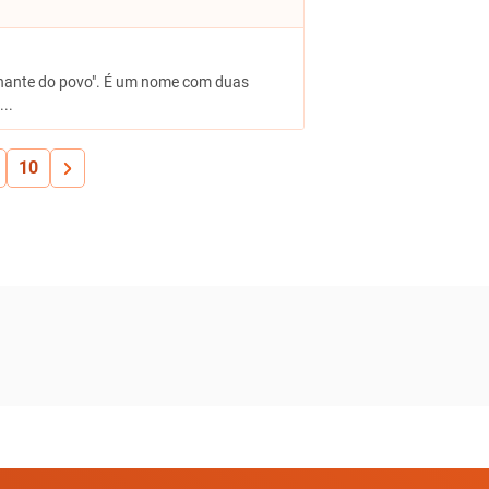
vernante do povo". É um nome com duas
...
10