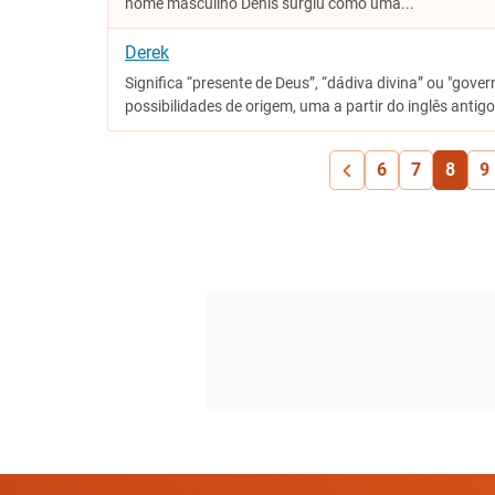
nome masculino Denis surgiu como uma...
Derek
Significa “presente de Deus”, “dádiva divina” ou "go
possibilidades de origem, uma a partir do inglês antigo
6
7
8
9