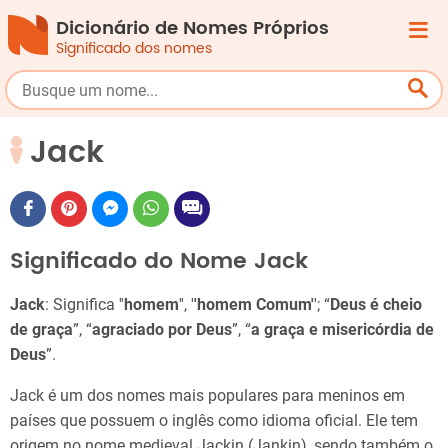
Dicionário de Nomes Próprios
Significado dos nomes
Jack
Significado do Nome Jack
Jack
: Significa ''
homem
'', '
'homem Comum'
'; “
Deus é cheio
de graça
”, “
agraciado por Deus
”, “
a graça e misericórdia de
Deus
”.
Jack é um dos nomes mais populares para meninos em
países que possuem o inglês como idioma oficial. Ele tem
origem no nome medieval Jackin (Jankin), sendo também o