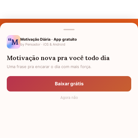
Últimos Nomes
Nomes pelo Mundo
Motivação Diária · App gratuito
by Pensador · iOS & Android
Nomes de Bebês
Motivação nova pra você todo dia
Sobre Nós
Uma frase pra encarar o dia com mais força.
Política de Privacidade
Baixar grátis
Anuncie
Agora não
Termos de Uso
Contato
RSS