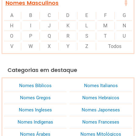
Nomes Masculinos
A
B
C
D
E
F
G
H
I
J
K
L
M
N
O
P
Q
R
S
T
U
V
W
X
Y
Z
Todos
Categorias em destaque
Nomes Bíblicos
Nomes Italianos
Nomes Gregos
Nomes Hebraicos
Nomes Ingleses
Nomes Japoneses
Nomes Indígenas
Nomes Franceses
Nomes Árabes
Nomes Mitológicos