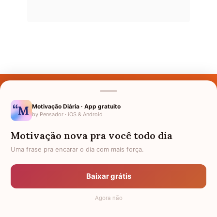
Últimos Nomes
Nomes pelo Mundo
Motivação Diária · App gratuito
by Pensador · iOS & Android
Nomes de Bebês
Motivação nova pra você todo dia
Sobre Nós
Uma frase pra encarar o dia com mais força.
Política de Privacidade
Baixar grátis
Anuncie
Agora não
Termos de Uso