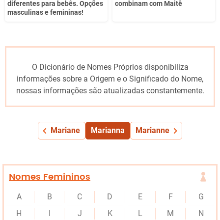
diferentes para bebês. Opções
combinam com Maitê
masculinas e femininas!
O Dicionário de Nomes Próprios disponibiliza
informações sobre a Origem e o Significado do Nome,
nossas informações são atualizadas constantemente.
Mariane
Marianna
Marianne
Nomes Femininos
A
B
C
D
E
F
G
H
I
J
K
L
M
N