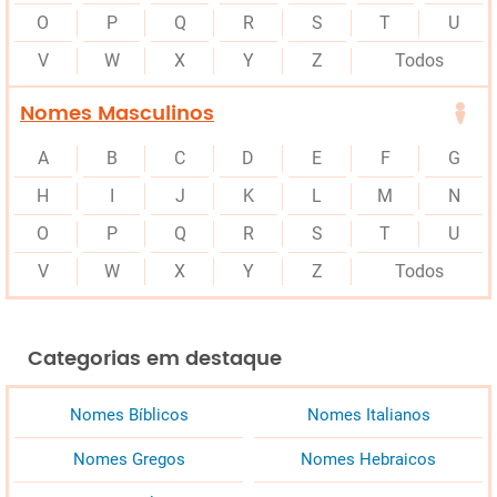
O
P
Q
R
S
T
U
V
W
X
Y
Z
Todos
Nomes Masculinos
A
B
C
D
E
F
G
H
I
J
K
L
M
N
O
P
Q
R
S
T
U
V
W
X
Y
Z
Todos
Categorias em destaque
Nomes Bíblicos
Nomes Italianos
Nomes Gregos
Nomes Hebraicos