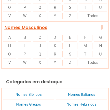
O
P
Q
R
S
T
U
V
W
X
Y
Z
Todos
Nomes Masculinos
A
B
C
D
E
F
G
H
I
J
K
L
M
N
O
P
Q
R
S
T
U
V
W
X
Y
Z
Todos
Categorias em destaque
Nomes Bíblicos
Nomes Italianos
Nomes Gregos
Nomes Hebraicos