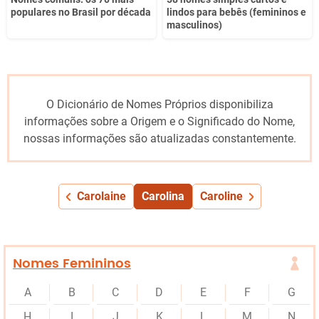
populares no Brasil por década
lindos para bebês (femininos e
masculinos)
O Dicionário de Nomes Próprios disponibiliza
informações sobre a Origem e o Significado do Nome,
nossas informações são atualizadas constantemente.
Carolaine
Carolina
Caroline
Nomes Femininos
A
B
C
D
E
F
G
H
I
J
K
L
M
N