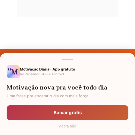
Últimos Nomes
Nomes pelo Mundo
Motivação Diária · App gratuito
by Pensador · iOS & Android
Nomes de Bebês
Motivação nova pra você todo dia
Sobre Nós
Uma frase pra encarar o dia com mais força.
Política de Privacidade
Baixar grátis
Anuncie
Agora não
Termos de Uso