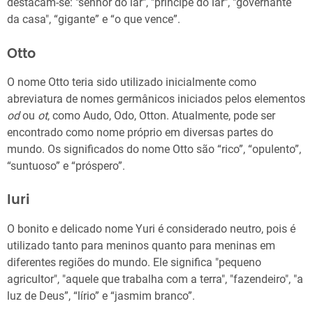
destacam-se: "senhor do lar", "príncipe do lar", "governante
da casa", “gigante” e “o que vence”.
Otto
O nome Otto teria sido utilizado inicialmente como
abreviatura de nomes germânicos iniciados pelos elementos
od
ou
ot
, como Audo, Odo, Otton. Atualmente, pode ser
encontrado como nome próprio em diversas partes do
mundo. Os significados do nome Otto são “rico”, “opulento”,
“suntuoso” e “próspero”.
Iuri
O bonito e delicado nome Yuri é considerado neutro, pois é
utilizado tanto para meninos quanto para meninas em
diferentes regiões do mundo. Ele significa "pequeno
agricultor", "aquele que trabalha com a terra", "fazendeiro", "a
luz de Deus”, “lírio” e “jasmim branco”.