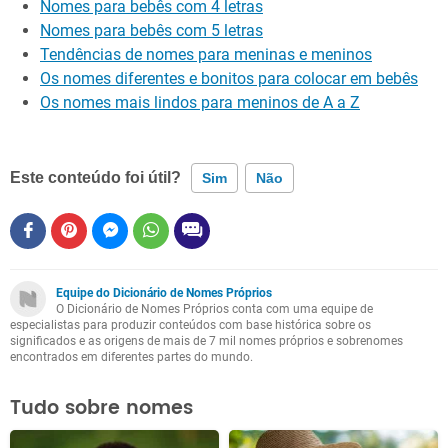
Nomes para bebês com 4 letras
Nomes para bebês com 5 letras
Tendências de nomes para meninas e meninos
Os nomes diferentes e bonitos para colocar em bebês
Os nomes mais lindos para meninos de A a Z
Este conteúdo foi útil?
Sim
Não
Este conteúdo contém informação incorreta
Este conteúdo não tem a informação que procuro
Equipe do Dicionário de Nomes Próprios
O Dicionário de Nomes Próprios conta com uma equipe de
Outro
especialistas para produzir conteúdos com base histórica sobre os
significados e as origens de mais de 7 mil nomes próprios e sobrenomes
encontrados em diferentes partes do mundo.
Tudo sobre nomes