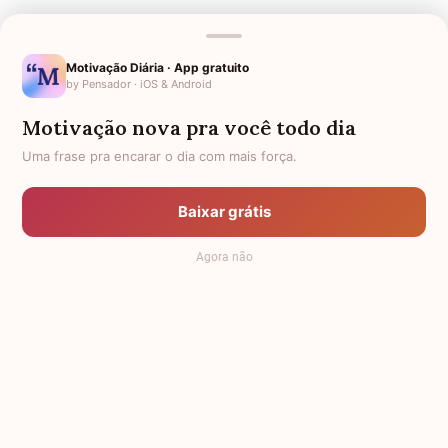
Nomes Femininos
Motivação Diária · App gratuito
by Pensador · iOS & Android
A
B
C
D
E
F
G
Motivação nova pra você todo dia
H
I
J
K
L
M
N
Uma frase pra encarar o dia com mais força.
O
P
Q
R
S
T
U
V
W
X
Y
Z
Todos
Baixar grátis
Nomes Masculinos
Agora não
A
B
C
D
E
F
G
H
I
J
K
L
M
N
O
P
Q
R
S
T
U
V
W
X
Y
Z
Todos