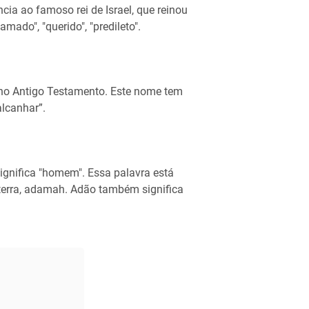
ia ao famoso rei de Israel, que reinou
mado", "querido", "predileto".
no Antigo Testamento. Este nome tem
alcanhar”.
gnifica "homem". Essa palavra está
terra, adamah. Adão também significa