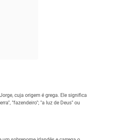
rge, cuja origem é grega. Ele significa
rra", "fazendeiro"; "a luz de Deus" ou
e um sobrenome irlandês e carrega o