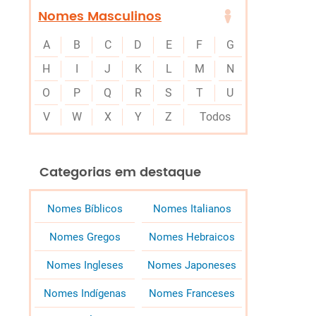
Nomes Masculinos
A
B
C
D
E
F
G
H
I
J
K
L
M
N
O
P
Q
R
S
T
U
V
W
X
Y
Z
Todos
Categorias em destaque
Nomes Bíblicos
Nomes Italianos
Nomes Gregos
Nomes Hebraicos
Nomes Ingleses
Nomes Japoneses
Nomes Indígenas
Nomes Franceses