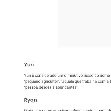
Yuri
Yuri é considerado um diminutivo russo do nome Jo
"pequeno agricultor", "aquele que trabalha com a te
"pessoa de ideais abundantes".
Ryan
O popular nome americano Ryan surgiu a partir d