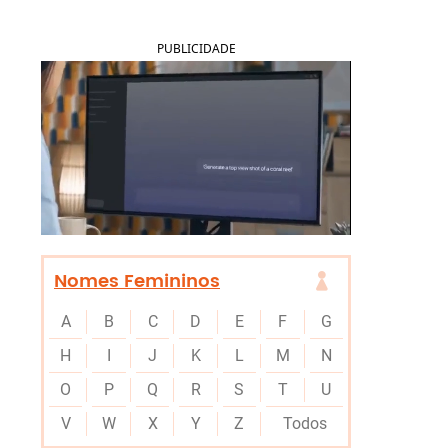
PUBLICIDADE
Nomes Femininos
A
B
C
D
E
F
G
H
I
J
K
L
M
N
O
P
Q
R
S
T
U
V
W
X
Y
Z
Todos