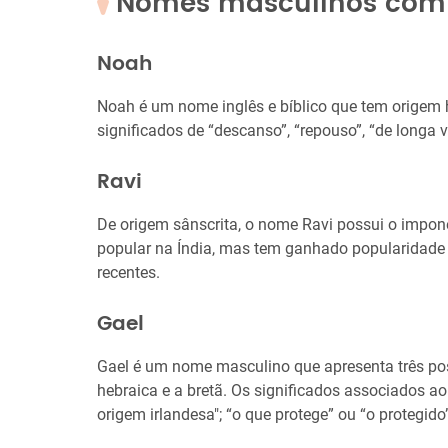
Nomes masculinos com 
Noah
Noah é um nome inglês e bíblico que tem origem h
significados de “descanso”, “repouso”, “de longa v
Ravi
De origem sânscrita, o nome Ravi possui o imponen
popular na Índia, mas tem ganhado popularidad
recentes.
Gael
Gael é um nome masculino que apresenta três poss
hebraica e a bretã. Os significados associados ao
origem irlandesa"; “o que protege” ou “o protegido