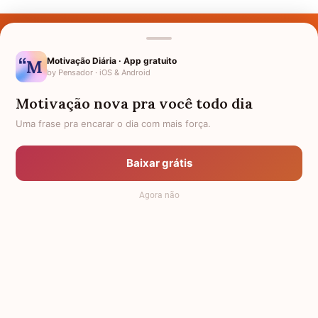
Últimos Nomes
Nomes pelo Mundo
Motivação Diária · App gratuito
by Pensador · iOS & Android
Nomes de Bebês
Motivação nova pra você todo dia
Sobre Nós
Uma frase pra encarar o dia com mais força.
Política de Privacidade
Baixar grátis
Anuncie
Agora não
Termos de Uso
Contato
RSS
Significado dos Nomes
-
Dicionário de Nomes Próprios
© 2008 - 2026
7Graus
.