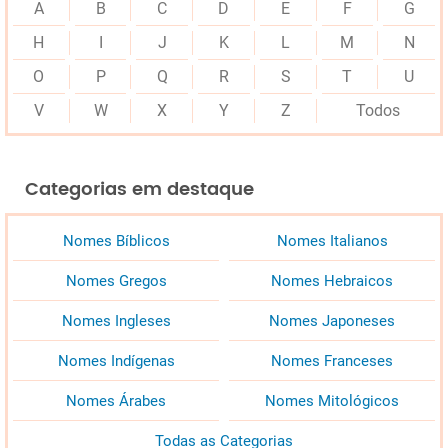
A
B
C
D
E
F
G
H
I
J
K
L
M
N
O
P
Q
R
S
T
U
V
W
X
Y
Z
Todos
Categorias em destaque
Nomes Bíblicos
Nomes Italianos
Nomes Gregos
Nomes Hebraicos
Nomes Ingleses
Nomes Japoneses
Nomes Indígenas
Nomes Franceses
Nomes Árabes
Nomes Mitológicos
Todas as Categorias