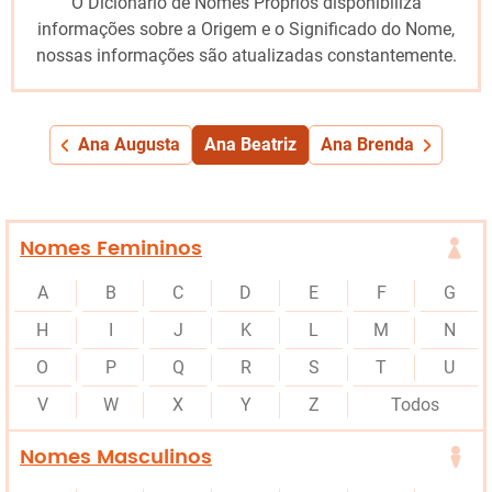
O Dicionário de Nomes Próprios disponibiliza
informações sobre a Origem e o Significado do Nome,
nossas informações são atualizadas constantemente.
Ana Augusta
Ana Beatriz
Ana Brenda
Nomes Femininos
A
B
C
D
E
F
G
H
I
J
K
L
M
N
O
P
Q
R
S
T
U
V
W
X
Y
Z
Todos
Nomes Masculinos