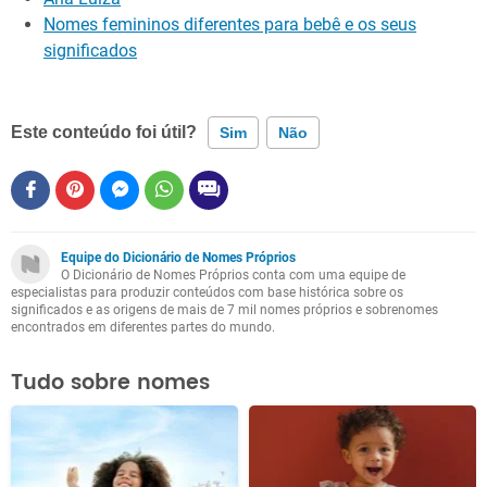
Nomes femininos diferentes para bebê e os seus
significados
Este conteúdo foi útil?
Sim
Não
Este conteúdo contém informação incorreta
Este conteúdo não tem a informação que procuro
Equipe do Dicionário de Nomes Próprios
O Dicionário de Nomes Próprios conta com uma equipe de
Outro
especialistas para produzir conteúdos com base histórica sobre os
significados e as origens de mais de 7 mil nomes próprios e sobrenomes
encontrados em diferentes partes do mundo.
Tudo sobre nomes