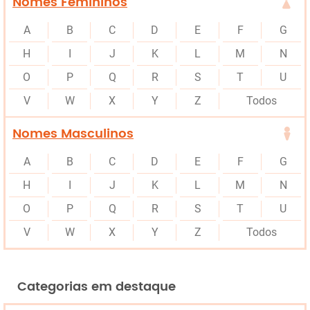
Nomes Femininos
A
B
C
D
E
F
G
H
I
J
K
L
M
N
O
P
Q
R
S
T
U
V
W
X
Y
Z
Todos
Nomes Masculinos
A
B
C
D
E
F
G
H
I
J
K
L
M
N
O
P
Q
R
S
T
U
V
W
X
Y
Z
Todos
Categorias em destaque