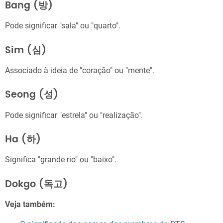
Bang (방)
Pode significar "sala" ou "quarto".
Sim (심)
Associado à ideia de "coração" ou "mente".
Seong (성)
Pode significar "estrela" ou "realização".
Ha (하)
Significa "grande rio" ou "baixo".
Dokgo (독고)
Veja também: