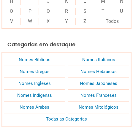
H
I
J
K
L
M
N
O
P
Q
R
S
T
U
V
W
X
Y
Z
Todos
Categorias em destaque
Nomes Bíblicos
Nomes Italianos
Nomes Gregos
Nomes Hebraicos
Nomes Ingleses
Nomes Japoneses
Nomes Indígenas
Nomes Franceses
Nomes Árabes
Nomes Mitológicos
Todas as Categorias