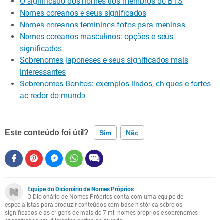
O significado dos nomes dos membros do BTS
Nomes coreanos e seus significados
Nomes coreanos femininos fofos para meninas
Nomes coreanos masculinos: opções e seus
significados
Sobrenomes japoneses e seus significados mais
interessantes
Sobrenomes Bonitos: exemplos lindos, chiques e fortes
ao redor do mundo
Este conteúdo foi útil?
Sim
Não
Este conteúdo contém informação incorreta
Este conteúdo não tem a informação que procuro
Equipe do Dicionário de Nomes Próprios
O Dicionário de Nomes Próprios conta com uma equipe de
Outro
especialistas para produzir conteúdos com base histórica sobre os
significados e as origens de mais de 7 mil nomes próprios e sobrenomes