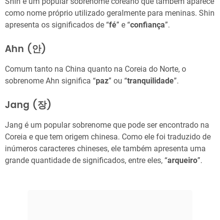
Shin é um popular sobrenome coreano que também aparece
como nome próprio utilizado geralmente para meninas. Shin
apresenta os significados de “
fé
” e “
confiança
”.
Ahn (안)
Comum tanto na China quanto na Coreia do Norte, o
sobrenome Ahn significa “
paz
” ou “
tranquilidade
”.
Jang (장)
Jang é um popular sobrenome que pode ser encontrado na
Coreia e que tem origem chinesa. Como ele foi traduzido de
inúmeros caracteres chineses, ele também apresenta uma
grande quantidade de significados, entre eles, “
arqueiro
”.