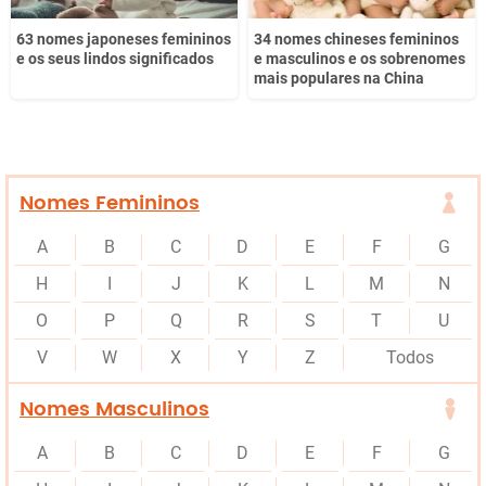
63 nomes japoneses femininos
34 nomes chineses femininos
e os seus lindos significados
e masculinos e os sobrenomes
mais populares na China
Nomes Femininos
A
B
C
D
E
F
G
H
I
J
K
L
M
N
O
P
Q
R
S
T
U
V
W
X
Y
Z
Todos
Nomes Masculinos
A
B
C
D
E
F
G