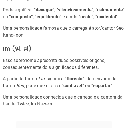
Pode significar “
devagar
”, “
silenciosamente
”, “
calmamente
”
ou “
composto
”, “
equilibrado
” e ainda “
oeste
”, “
ocidental
”.
Uma personalidade famosa que o carrega é ator/cantor Seo
Kang-joon.
Im (임, 림)
Esse sobrenome apresenta duas possíveis origens,
consequentemente dois significados diferentes.
A partir da forma
Lin
, significa “
floresta
”. Já derivado da
forma
Ren
, pode querer dizer “
confiável
” ou “
suportar
”.
Uma personalidade conhecida que o carrega é a cantora da
banda Twice, Im Na-yeon.