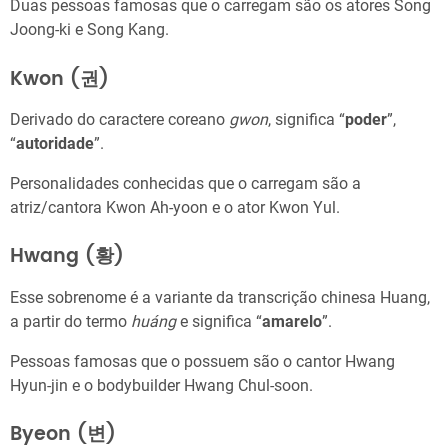
Duas pessoas famosas que o carregam são os atores Song
Joong-ki e Song Kang.
Kwon (권)
Derivado do caractere coreano
gwon
, significa “
poder
”,
“
autoridade
”.
Personalidades conhecidas que o carregam são a
atriz/cantora Kwon Ah-yoon e o ator Kwon Yul.
Hwang (황)
Esse sobrenome é a variante da transcrição chinesa Huang,
a partir do termo
huáng
e significa “
amarelo
”.
Pessoas famosas que o possuem são o cantor Hwang
Hyun-jin e o bodybuilder Hwang Chul-soon.
Byeon (변)