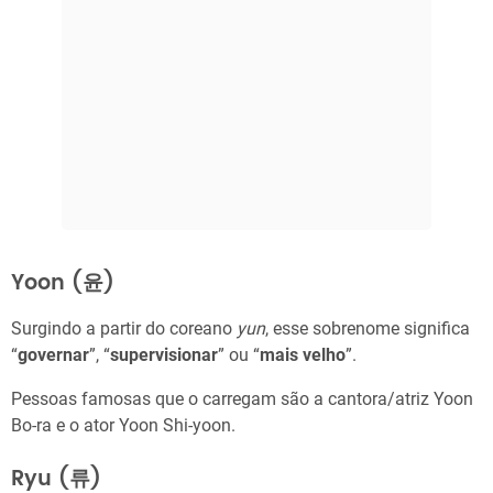
Yoon (윤)
Surgindo a partir do coreano
yun
, esse sobrenome significa
“
governar
”, “
supervisionar
” ou “
mais velho
”.
Pessoas famosas que o carregam são a cantora/atriz Yoon
Bo-ra e o ator Yoon Shi-yoon.
Ryu (류)