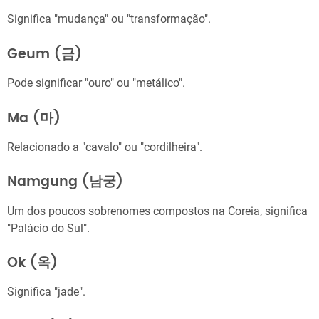
Significa "mudança" ou "transformação".
Geum (금)
Pode significar "ouro" ou "metálico".
Ma (마)
Relacionado a "cavalo" ou "cordilheira".
Namgung (남궁)
Um dos poucos sobrenomes compostos na Coreia, significa
"Palácio do Sul".
Ok (옥)
Significa "jade".