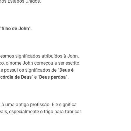
nos Estados Unidos.
“
filho de John
”.
mesmos significados atribuídos à John.
ico, o nome John começou a ser escrito
e possui os significados de “
Deus é
icórdia de Deus
" e "
Deus perdoa
”.
à uma antiga profissão. Ele significa
eais, especialmente o trigo para fabricar