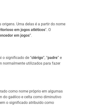
 origens. Uma delas é a partir do nome
vitorioso em jogos atléticos
". O
encedor em jogos
”.
i o significado de “
clérigo
”, “
padre
” e
m normalmente utilizados para fazer
trado como nome próprio em algumas
m do gaélico e celta como diminutivo
 tem o significado atribuído como