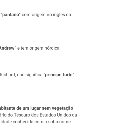
 “
pântano
” com origem no inglês da
 Andrew
” e tem origem nórdica.
chard, que significa "
príncipe forte
”
abitante de um lugar sem vegetação
tário do Tesouro dos Estados Unidos da
alidade conhecida com o sobrenome.