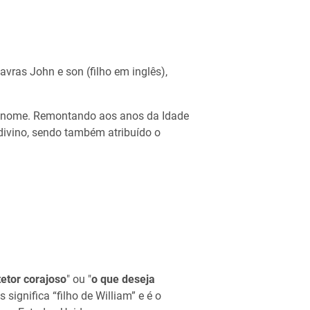
vras John e son (filho em inglês),
o nome. Remontando aos anos da Idade
divino, sendo também atribuído o
tetor corajoso
" ou "
o que deseja
significa “filho de William” e é o