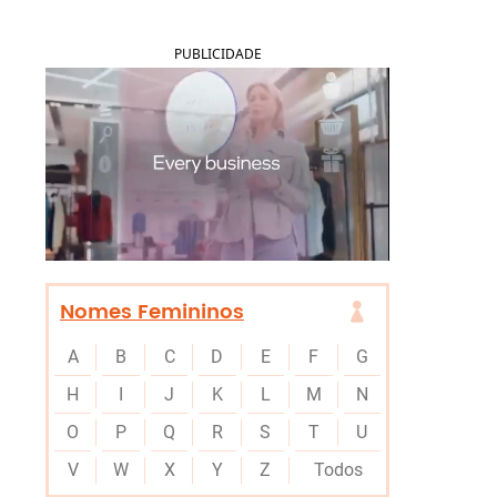
PUBLICIDADE
Nomes Femininos
A
B
C
D
E
F
G
H
I
J
K
L
M
N
O
P
Q
R
S
T
U
V
W
X
Y
Z
Todos