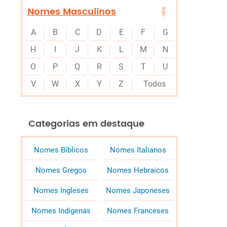
Nomes Masculinos
A
B
C
D
E
F
G
H
I
J
K
L
M
N
O
P
Q
R
S
T
U
V
W
X
Y
Z
Todos
Categorias em destaque
Nomes Bíblicos
Nomes Italianos
Nomes Gregos
Nomes Hebraicos
Nomes Ingleses
Nomes Japoneses
Nomes Indígenas
Nomes Franceses