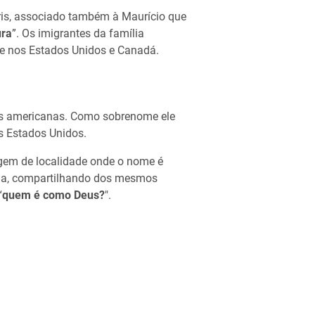
ris, associado também à Maurício que
ura
”. Os imigrantes da família
te nos Estados Unidos e Canadá.
as americanas. Como sobrenome ele
s Estados Unidos.
igem de localidade onde o nome é
aela, compartilhando dos mesmos
“
quem é como Deus?
".