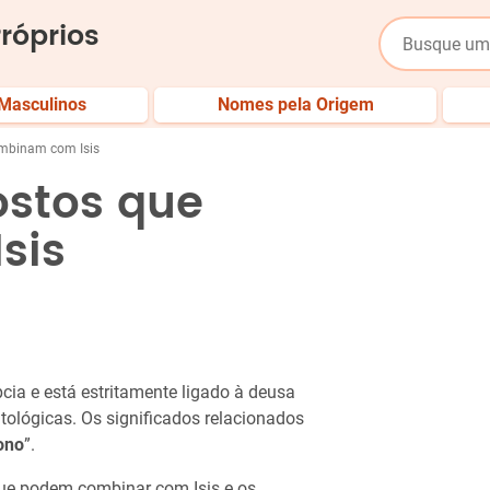
róprios
Masculinos
Nomes pela Origem
mbinam com Isis
stos que
sis
cia e está estritamente ligado à deusa
itológicas. Os significados relacionados
ono
”.
ue podem combinar com Isis e os