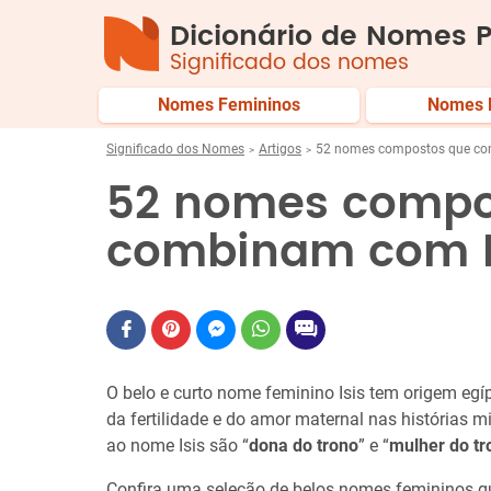
Dicionário de Nomes P
Significado dos nomes
Nomes Femininos
Nomes 
Significado dos Nomes
Artigos
52 nomes compostos que co
52 nomes compo
combinam com I
O belo e curto nome feminino Isis tem origem egíp
da fertilidade e do amor maternal nas histórias m
ao nome Isis são “
dona do trono
” e “
mulher do tr
Confira uma seleção de belos nomes femininos q