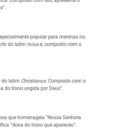
ca. Composto com Isis, apresenta o
s”.
especialmente popular para meninas no
rtir do latim
livius
e, composto com o
r do latim
Christianus
. Composto com o
na do trono ungida por Deus”.
giosa que homenageia "Nossa Senhora
fica “dona do trono que apareceu”.