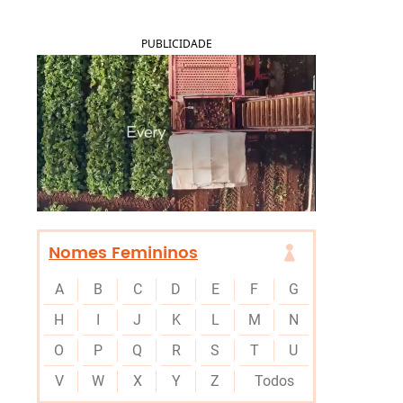
PUBLICIDADE
Nomes Femininos
A
B
C
D
E
F
G
H
I
J
K
L
M
N
O
P
Q
R
S
T
U
V
W
X
Y
Z
Todos