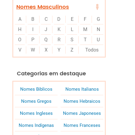
Nomes Masculinos
A
B
C
D
E
F
G
H
I
J
K
L
M
N
O
P
Q
R
S
T
U
V
W
X
Y
Z
Todos
Categorias em destaque
Nomes Bíblicos
Nomes Italianos
Nomes Gregos
Nomes Hebraicos
Nomes Ingleses
Nomes Japoneses
Nomes Indígenas
Nomes Franceses