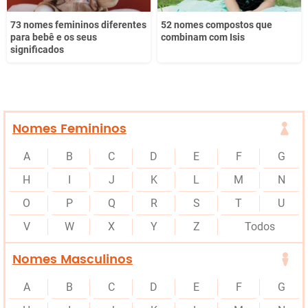
73 nomes femininos diferentes
52 nomes compostos que
para bebê e os seus
combinam com Isis
significados
Nomes Femininos
A
B
C
D
E
F
G
H
I
J
K
L
M
N
O
P
Q
R
S
T
U
V
W
X
Y
Z
Todos
Nomes Masculinos
A
B
C
D
E
F
G