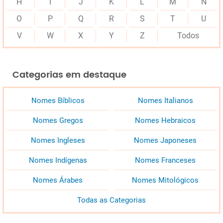
H
I
J
K
L
M
N
O
P
Q
R
S
T
U
V
W
X
Y
Z
Todos
Categorias em destaque
Nomes Bíblicos
Nomes Italianos
Nomes Gregos
Nomes Hebraicos
Nomes Ingleses
Nomes Japoneses
Nomes Indígenas
Nomes Franceses
Nomes Árabes
Nomes Mitológicos
Todas as Categorias