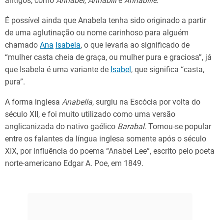
antigos, como
Annabel
,
Annabill
e
Annabille
.
É possível ainda que Anabela tenha sido originado a partir
de uma aglutinação ou nome carinhoso para alguém
chamado
Ana
Isabela
, o que levaria ao significado de
“mulher casta cheia de graça, ou mulher pura e graciosa”, já
que Isabela é uma variante de
Isabel
, que significa “casta,
pura”.
A forma inglesa
Anabella
, surgiu na Escócia por volta do
século XII, e foi muito utilizado como uma versão
anglicanizada do nativo gaélico
Barabal
. Tornou-se popular
entre os falantes da língua inglesa somente após o século
XIX, por influência do poema “Anabel Lee”, escrito pelo poeta
norte-americano Edgar A. Poe, em 1849.