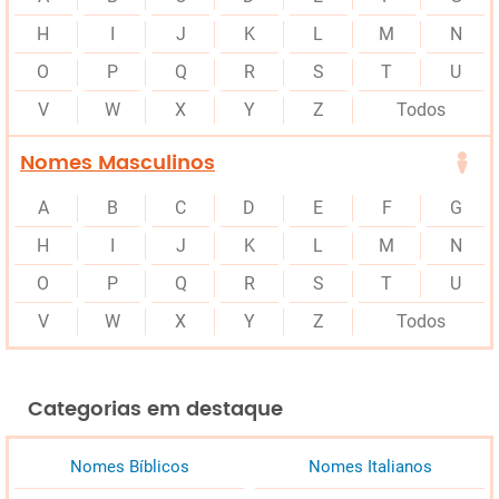
H
I
J
K
L
M
N
O
P
Q
R
S
T
U
V
W
X
Y
Z
Todos
Nomes Masculinos
A
B
C
D
E
F
G
H
I
J
K
L
M
N
O
P
Q
R
S
T
U
V
W
X
Y
Z
Todos
Categorias em destaque
Nomes Bíblicos
Nomes Italianos