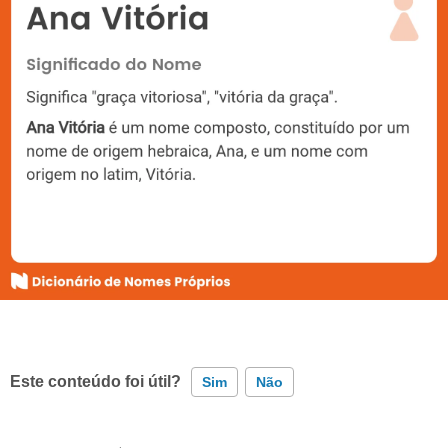
Este conteúdo foi útil?
Sim
Não
Este conteúdo contém informação incorreta