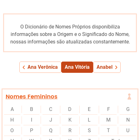
O Dicionário de Nomes Próprios disponibiliza
informações sobre a Origem e o Significado do Nome,
nossas informações são atualizadas constantemente.
Ana Verônica
Ana Vitória
Anabel
Nomes Femininos
A
B
C
D
E
F
G
H
I
J
K
L
M
N
O
P
Q
R
S
T
U