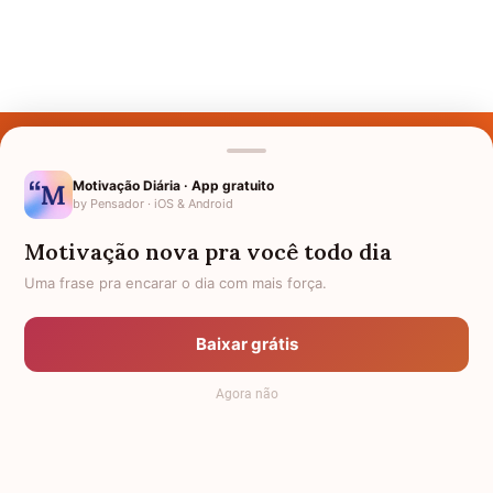
Últimos Nomes
Nomes pelo Mundo
Motivação Diária · App gratuito
by Pensador · iOS & Android
Nomes de Bebês
Motivação nova pra você todo dia
Sobre Nós
Uma frase pra encarar o dia com mais força.
Política de Privacidade
Baixar grátis
Anuncie
Agora não
Termos de Uso
Contato
RSS