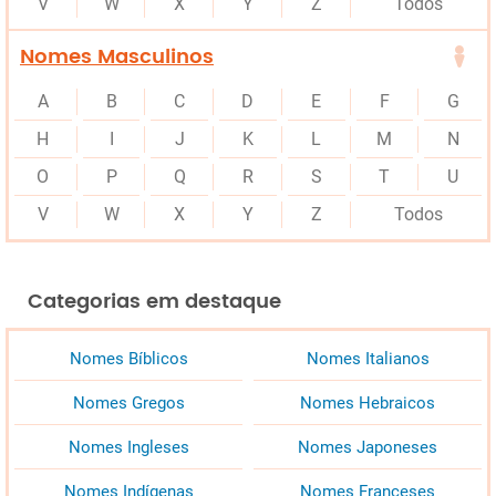
V
W
X
Y
Z
Todos
Nomes Masculinos
A
B
C
D
E
F
G
H
I
J
K
L
M
N
O
P
Q
R
S
T
U
V
W
X
Y
Z
Todos
Categorias em destaque
Nomes Bíblicos
Nomes Italianos
Nomes Gregos
Nomes Hebraicos
Nomes Ingleses
Nomes Japoneses
Nomes Indígenas
Nomes Franceses