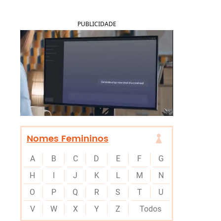
PUBLICIDADE
Nomes Femininos
A
B
C
D
E
F
G
H
I
J
K
L
M
N
O
P
Q
R
S
T
U
V
W
X
Y
Z
Todos