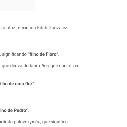
 a atriz mexicana Edith González.
significando “
filho de Floro
”.
 que deriva do latim
flos
, que quer dizer
filho de uma flor
”.
ilho de Pedro
”.
artir da palavra
petra
, que significa