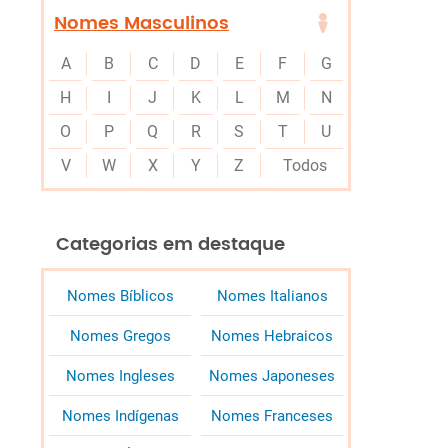
Nomes Masculinos
A
B
C
D
E
F
G
H
I
J
K
L
M
N
O
P
Q
R
S
T
U
V
W
X
Y
Z
Todos
Categorias em destaque
Nomes Bíblicos
Nomes Italianos
Nomes Gregos
Nomes Hebraicos
Nomes Ingleses
Nomes Japoneses
Nomes Indígenas
Nomes Franceses