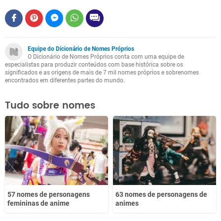
Este conteúdo contém informação incorreta
Este conteúdo não tem a informação que procuro
Equipe do Dicionário de Nomes Próprios
O Dicionário de Nomes Próprios conta com uma equipe de
Outro
especialistas para produzir conteúdos com base histórica sobre os
significados e as origens de mais de 7 mil nomes próprios e sobrenomes
encontrados em diferentes partes do mundo.
Tudo sobre nomes
57 nomes de personagens
63 nomes de personagens de
femininas de anime
animes