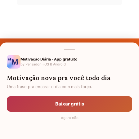
Últimos Nomes
Nomes pelo Mundo
Motivação Diária · App gratuito
by Pensador · iOS & Android
Nomes de Bebês
Motivação nova pra você todo dia
Sobre Nós
Uma frase pra encarar o dia com mais força.
Política de Privacidade
Baixar grátis
Anuncie
Agora não
Termos de Uso
Contato