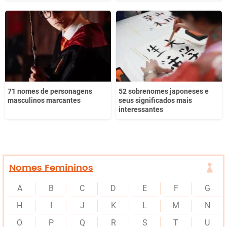
71 nomes de personagens
52 sobrenomes japoneses e
masculinos marcantes
seus significados mais
interessantes
Nomes Femininos
A
B
C
D
E
F
G
H
I
J
K
L
M
N
O
P
Q
R
S
T
U