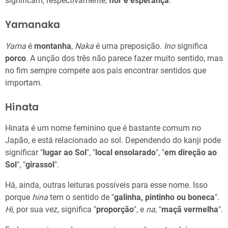
significam, respectivamente,
flor e esperança
.
Yamanaka
Yama
é
montanha
,
Naka
é uma preposição.
Ino
significa
porco
. A unção dos três não parece fazer muito sentido, mas
no fim sempre compete aos pais encontrar sentidos que
importam.
Hinata
Hinata é um nome feminino que é bastante comum no
Japão, e está relacionado ao sol. Dependendo do kanji pode
significar "
lugar ao Sol
", "
local ensolarado
", "
em direção ao
Sol
", "
girassol
".
Há, ainda, outras leituras possíveis para esse nome. Isso
porque
hina
tem o sentido de "
galinha, pintinho ou boneca
".
Hi,
por sua vez, significa "
proporção
", e
na
, "
maçã vermelha
".