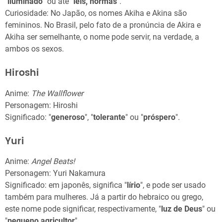
"
iluminado
" ou até "
leis, normas
".
Curiosidade: No Japão, os nomes Akiha e Akina são
femininos. No Brasil, pelo fato de a pronúncia de Akira e
Akiha ser semelhante, o nome pode servir, na verdade, a
ambos os sexos.
Hiroshi
Anime:
The Wallflower
Personagem: Hiroshi
Significado: "
generoso
", "
tolerante
" ou "
próspero
".
Yuri
Anime:
Angel Beats!
Personagem: Yuri Nakamura
Significado: em japonês, significa "
lírio
", e pode ser usado
também para mulheres. Já a partir do hebraico ou grego,
este nome pode significar, respectivamente, "
luz de Deus
" ou
"
pequeno agricultor
".