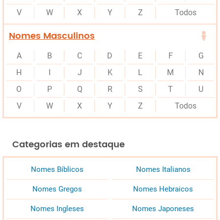
V
W
X
Y
Z
Todos
Nomes Masculinos
A
B
C
D
E
F
G
H
I
J
K
L
M
N
O
P
Q
R
S
T
U
V
W
X
Y
Z
Todos
Categorias em destaque
Nomes Bíblicos
Nomes Italianos
Nomes Gregos
Nomes Hebraicos
Nomes Ingleses
Nomes Japoneses