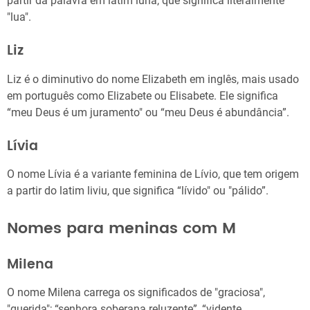
partir da palavra em latim luna, que significa literalmente
"lua".
Liz
Liz é o diminutivo do nome Elizabeth em inglês, mais usado
em português como Elizabete ou Elisabete. Ele significa
“meu Deus é um juramento" ou “meu Deus é abundância”.
Lívia
O nome Lívia é a variante feminina de Lívio, que tem origem
a partir do latim liviu, que significa “lívido" ou "pálido”.
Nomes para meninas com M
Milena
O nome Milena carrega os significados de "graciosa",
"querida"; “senhora soberana reluzente”, “vidente