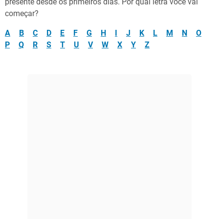
presente desde os primeiros dias. Por qual letra você vai
começar?
A
B
C
D
E
F
G
H
I
J
K
L
M
N
O
P
Q
R
S
T
U
V
W
X
Y
Z