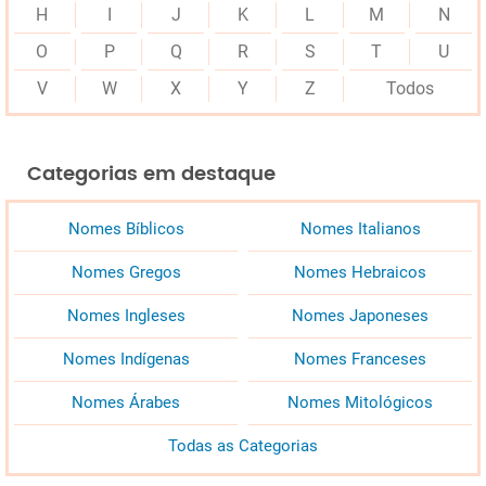
H
I
J
K
L
M
N
O
P
Q
R
S
T
U
V
W
X
Y
Z
Todos
Categorias em destaque
Nomes Bíblicos
Nomes Italianos
Nomes Gregos
Nomes Hebraicos
Nomes Ingleses
Nomes Japoneses
Nomes Indígenas
Nomes Franceses
Nomes Árabes
Nomes Mitológicos
Todas as Categorias