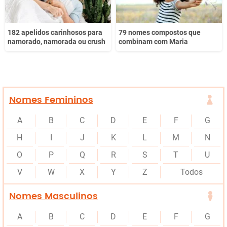
182 apelidos carinhosos para
79 nomes compostos que
namorado, namorada ou crush
combinam com Maria
Nomes Femininos
A
B
C
D
E
F
G
H
I
J
K
L
M
N
O
P
Q
R
S
T
U
V
W
X
Y
Z
Todos
Nomes Masculinos
A
B
C
D
E
F
G