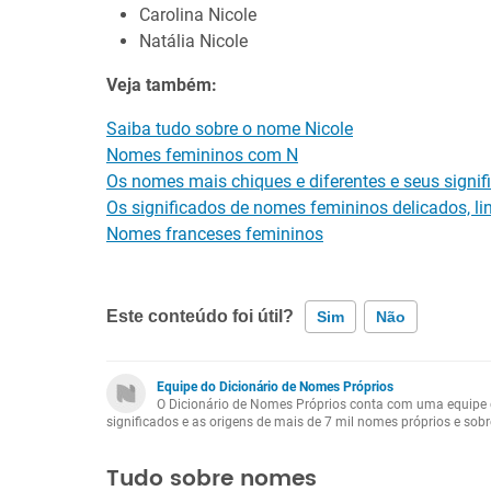
Carolina Nicole
Natália Nicole
Veja também:
Saiba tudo sobre o nome Nicole
Nomes femininos com N
Os nomes mais chiques e diferentes e seus signif
Os significados de nomes femininos delicados, lin
Nomes franceses femininos
Este conteúdo foi útil?
Sim
Não
Este conteúdo contém informação incorreta
Equipe do Dicionário de Nomes Próprios
O Dicionário de Nomes Próprios conta com uma equipe d
significados e as origens de mais de 7 mil nomes próprios e so
Este conteúdo não tem a informação que procuro
Tudo sobre nomes
Outro