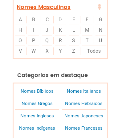
Nomes Masculinos
A
B
C
D
E
F
G
H
I
J
K
L
M
N
O
P
Q
R
S
T
U
V
W
X
Y
Z
Todos
Categorias em destaque
Nomes Bíblicos
Nomes Italianos
Nomes Gregos
Nomes Hebraicos
Nomes Ingleses
Nomes Japoneses
Nomes Indígenas
Nomes Franceses