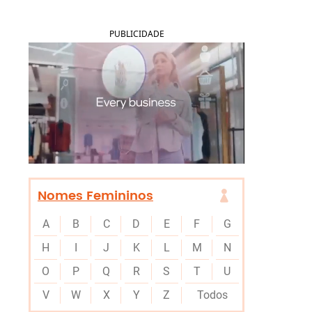
PUBLICIDADE
Nomes Femininos
A
B
C
D
E
F
G
H
I
J
K
L
M
N
O
P
Q
R
S
T
U
V
W
X
Y
Z
Todos