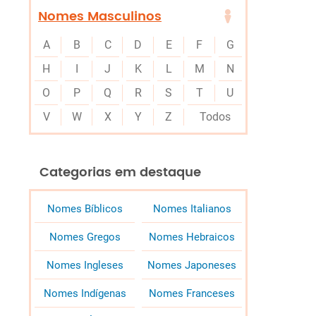
Nomes Masculinos
A
B
C
D
E
F
G
H
I
J
K
L
M
N
O
P
Q
R
S
T
U
V
W
X
Y
Z
Todos
Categorias em destaque
Nomes Bíblicos
Nomes Italianos
Nomes Gregos
Nomes Hebraicos
Nomes Ingleses
Nomes Japoneses
Nomes Indígenas
Nomes Franceses