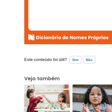
Este conteúdo foi útil?
Sim
Não
Este conteúdo contém informação incorreta
Veja também
Este conteúdo não tem a informação que procuro
Outro