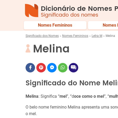
Dicionário de Nomes P
Significado dos nomes
Nomes Femininos
Nomes 
Significado dos Nomes
Nomes Femininos
Letra M
Melina
Melina
Significado do Nome Mel
Melina
: Significa “
mel
”, “d
oce como o mel
”, “
mulh
O belo nome feminino Melina apresenta uma sono
o mel.