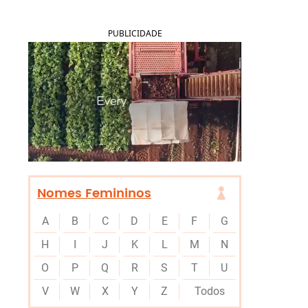
PUBLICIDADE
Nomes Femininos
A
B
C
D
E
F
G
H
I
J
K
L
M
N
O
P
Q
R
S
T
U
V
W
X
Y
Z
Todos