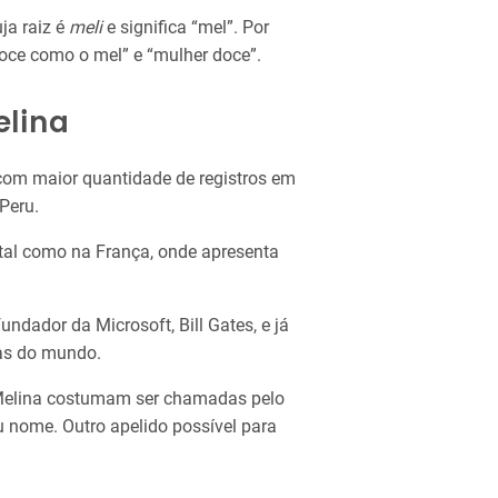
uja raiz é
meli
e significa “mel”. Por
doce como o mel” e “mulher doce”.
elina
com maior quantidade de registros em
Peru.
 tal como na França, onde apresenta
ndador da Microsoft, Bill Gates, e já
as do mundo.
Melina costumam ser chamadas pelo
u nome. Outro apelido possível para