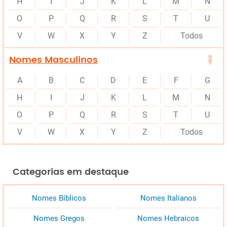
H
I
J
K
L
M
N
O
P
Q
R
S
T
U
V
W
X
Y
Z
Todos
Nomes Masculinos
A
B
C
D
E
F
G
H
I
J
K
L
M
N
O
P
Q
R
S
T
U
V
W
X
Y
Z
Todos
Categorias em destaque
Nomes Bíblicos
Nomes Italianos
Nomes Gregos
Nomes Hebraicos