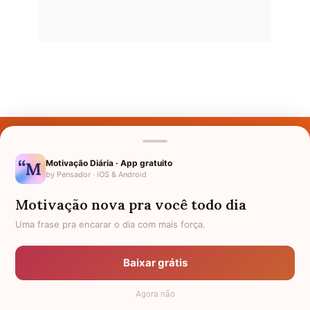
Últimos Nomes
Nomes pelo Mundo
Motivação Diária · App gratuito
by Pensador · iOS & Android
Nomes de Bebês
Motivação nova pra você todo dia
Sobre Nós
Uma frase pra encarar o dia com mais força.
Política de Privacidade
Baixar grátis
Anuncie
Agora não
Termos de Uso